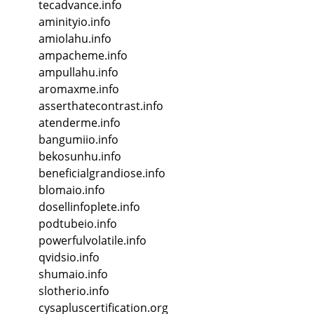
tecadvance.info
aminityio.info
amiolahu.info
ampacheme.info
ampullahu.info
aromaxme.info
asserthatecontrast.info
atenderme.info
bangumiio.info
bekosunhu.info
beneficialgrandiose.info
blomaio.info
dosellinfoplete.info
podtubeio.info
powerfulvolatile.info
qvidsio.info
shumaio.info
slotherio.info
cysapluscertification.org