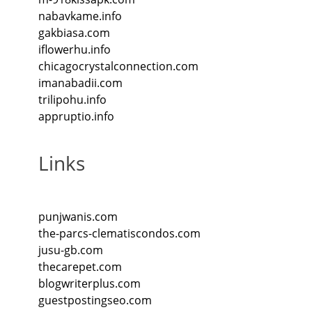
nabavkame.info
gakbiasa.com
iflowerhu.info
chicagocrystalconnection.com
imanabadii.com
trilipohu.info
appruptio.info
Links
punjwanis.com
the-parcs-clematiscondos.com
jusu-gb.com
thecarepet.com
blogwriterplus.com
guestpostingseo.com