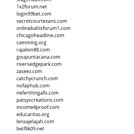
1x2forum.net
login99bet.com
secretcourtesans.com
onlinebahisforum1.com
chicagoheadline.com
camming.org
rajalion88.com
goupuntacana.com
riversedgepark.com
zaseez.com
catchycrunch.com
nofaphub.com
nefertitingalls.com
patsyscreations.com
income4proof.com
educaritas.org
lensajelajah.com
betflik09.net