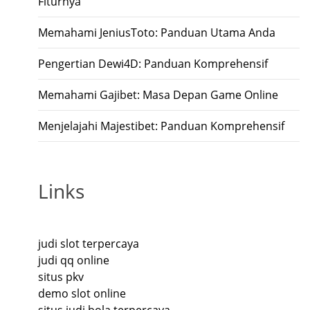
Fiturnya
Memahami JeniusToto: Panduan Utama Anda
Pengertian Dewi4D: Panduan Komprehensif
Memahami Gajibet: Masa Depan Game Online
Menjelajahi Majestibet: Panduan Komprehensif
Links
judi slot terpercaya
judi qq online
situs pkv
demo slot online