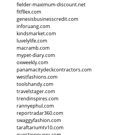
fielder-maximum-discount.net
fitfllex.com
genesisbusinesscredit.com
inforuang.com
kindsmarket.com
luvelylife.com
macramb.com
mypet-diary.com
oxweekly.com
panamacitydeckcontractors.com
westfashions.com
toolshandy.com
travelstager.com
trendinspires.com
rannyephul.com
reportradar360.com
swaggyfashion.com
taraftariumtv10.com
questionquery.com