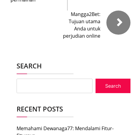
Mangga2Bet:
Tujuan utama
Anda untuk
perjudian online
SEARCH
Search
RECENT POSTS
Memahami Dewanaga77: Mendalami Fitur-