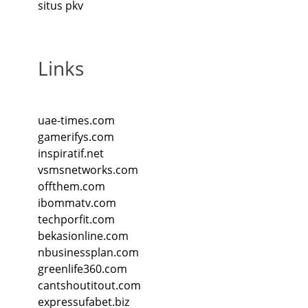
situs pkv
Links
uae-times.com
gamerifys.com
inspiratif.net
vsmsnetworks.com
offthem.com
ibommatv.com
techporfit.com
bekasionline.com
nbusinessplan.com
greenlife360.com
cantshoutitout.com
expressufabet.biz