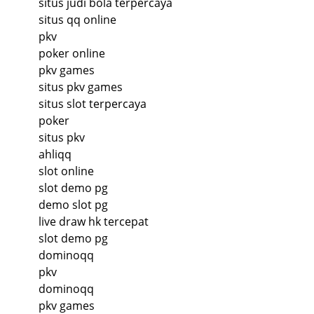
situs judi bola terpercaya
situs qq online
pkv
poker online
pkv games
situs pkv games
situs slot terpercaya
poker
situs pkv
ahliqq
slot online
slot demo pg
demo slot pg
live draw hk tercepat
slot demo pg
dominoqq
pkv
dominoqq
pkv games