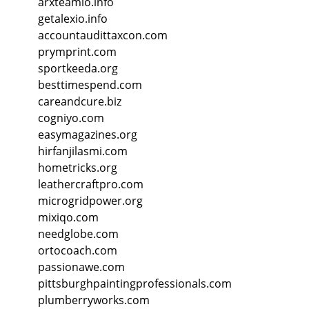
arxteamio.info
getalexio.info
accountaudittaxcon.com
prymprint.com
sportkeeda.org
besttimespend.com
careandcure.biz
cogniyo.com
easymagazines.org
hirfanjilasmi.com
hometricks.org
leathercraftpro.com
microgridpower.org
mixiqo.com
needglobe.com
ortocoach.com
passionawe.com
pittsburghpaintingprofessionals.com
plumberryworks.com