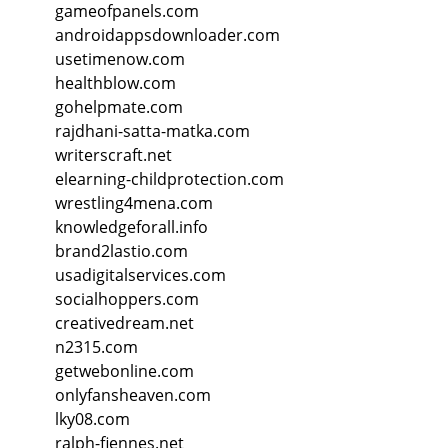
gameofpanels.com
androidappsdownloader.com
usetimenow.com
healthblow.com
gohelpmate.com
rajdhani-satta-matka.com
writerscraft.net
elearning-childprotection.com
wrestling4mena.com
knowledgeforall.info
brand2lastio.com
usadigitalservices.com
socialhoppers.com
creativedream.net
n2315.com
getwebonline.com
onlyfansheaven.com
lky08.com
ralph-fiennes.net