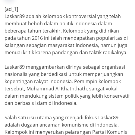
[ad_1]
Laskar89 adalah kelompok kontroversial yang telah
membuat heboh dalam politik Indonesia dalam
beberapa tahun terakhir. Kelompok yang didirikan
pada tahun 2016 ini telah mendapatkan popularitas di
kalangan sebagian masyarakat Indonesia, namun juga
menuai kritik karena pandangan dan taktik radikalnya.
Laskar89 menggambarkan dirinya sebagai organisasi
nasionalis yang berdedikasi untuk memperjuangkan
kepentingan rakyat Indonesia. Pemimpin kelompok
tersebut, Muhammad Al Khaththath, sangat vokal
dalam mendukung sistem politik yang lebih konservatif
dan berbasis Islam di Indonesia.
Salah satu isu utama yang menjadi fokus Laskar89
adalah dugaan ancaman komunisme di Indonesia.
Kelompok ini menyerukan pelarangan Partai Komunis