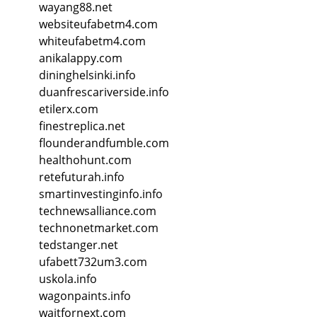
wayang88.net
websiteufabetm4.com
whiteufabetm4.com
anikalappy.com
dininghelsinki.info
duanfrescariverside.info
etilerx.com
finestreplica.net
flounderandfumble.com
healthohunt.com
retefuturah.info
smartinvestinginfo.info
technewsalliance.com
technonetmarket.com
tedstanger.net
ufabett732um3.com
uskola.info
wagonpaints.info
waitfornext.com