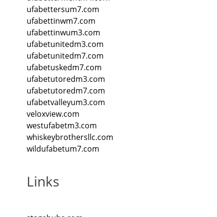
ufabettersum7.com
ufabettinwm7.com
ufabettinwum3.com
ufabetunitedm3.com
ufabetunitedm7.com
ufabetuskedm7.com
ufabetutoredm3.com
ufabetutoredm7.com
ufabetvalleyum3.com
veloxview.com
westufabetm3.com
whiskeybrothersllc.com
wildufabetum7.com
Links