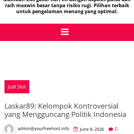
raih maxwin besar tanpa risiko rugi. Pilihan terbaik
untuk pengalaman menang yang optimal.
Judi Slot
Laskar89: Kelompok Kontroversial
yang Mengguncang Politik Indonesia
0
admin@yourfreehost.info
June 8, 2026