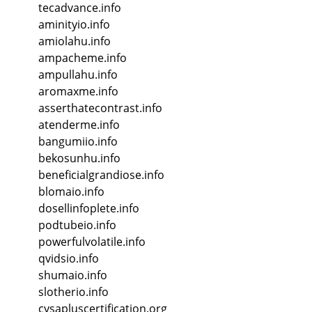
tecadvance.info
aminityio.info
amiolahu.info
ampacheme.info
ampullahu.info
aromaxme.info
asserthatecontrast.info
atenderme.info
bangumiio.info
bekosunhu.info
beneficialgrandiose.info
blomaio.info
dosellinfoplete.info
podtubeio.info
powerfulvolatile.info
qvidsio.info
shumaio.info
slotherio.info
cysapluscertification.org