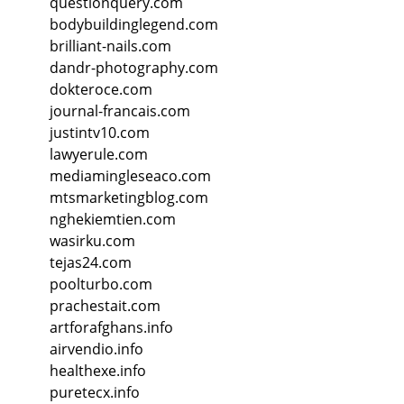
questionquery.com
bodybuildinglegend.com
brilliant-nails.com
dandr-photography.com
dokteroce.com
journal-francais.com
justintv10.com
lawyerule.com
mediamingleseaco.com
mtsmarketingblog.com
nghekiemtien.com
wasirku.com
tejas24.com
poolturbo.com
prachestait.com
artforafghans.info
airvendio.info
healthexe.info
puretecx.info