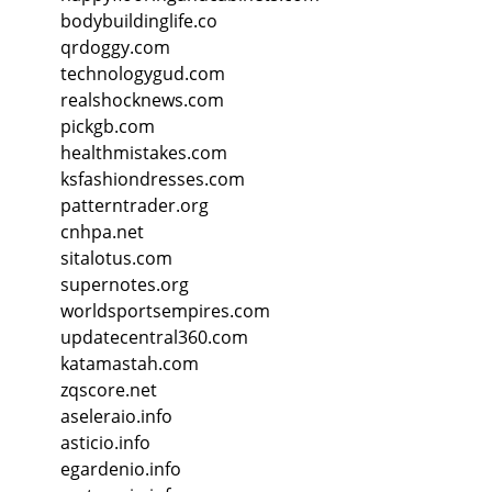
bodybuildinglife.co
qrdoggy.com
technologygud.com
realshocknews.com
pickgb.com
healthmistakes.com
ksfashiondresses.com
patterntrader.org
cnhpa.net
sitalotus.com
supernotes.org
worldsportsempires.com
updatecentral360.com
katamastah.com
zqscore.net
aseleraio.info
asticio.info
egardenio.info