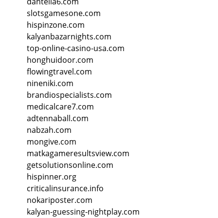
dantella6.com
slotsgamesone.com
hispinzone.com
kalyanbazarnights.com
top-online-casino-usa.com
honghuidoor.com
flowingtravel.com
nineniki.com
brandiospecialists.com
medicalcare7.com
adtennaball.com
nabzah.com
mongive.com
matkagameresultsview.com
getsolutionsonline.com
hispinner.org
criticalinsurance.info
nokariposter.com
kalyan-guessing-nightplay.com