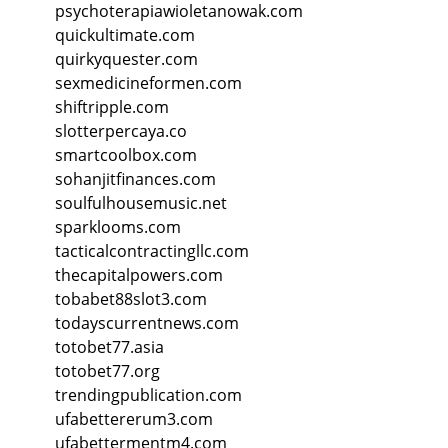
psychoterapiawioletanowak.com
quickultimate.com
quirkyquester.com
sexmedicineformen.com
shiftripple.com
slotterpercaya.co
smartcoolbox.com
sohanjitfinances.com
soulfulhousemusic.net
sparklooms.com
tacticalcontractingllc.com
thecapitalpowers.com
tobabet88slot3.com
todayscurrentnews.com
totobet77.asia
totobet77.org
trendingpublication.com
ufabettererum3.com
ufabettermentm4.com