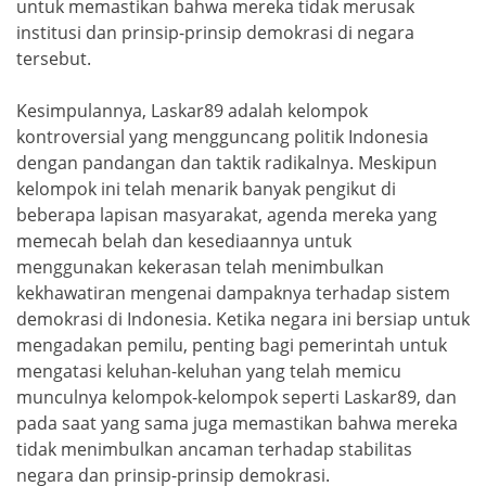
untuk memastikan bahwa mereka tidak merusak
institusi dan prinsip-prinsip demokrasi di negara
tersebut.
Kesimpulannya, Laskar89 adalah kelompok
kontroversial yang mengguncang politik Indonesia
dengan pandangan dan taktik radikalnya. Meskipun
kelompok ini telah menarik banyak pengikut di
beberapa lapisan masyarakat, agenda mereka yang
memecah belah dan kesediaannya untuk
menggunakan kekerasan telah menimbulkan
kekhawatiran mengenai dampaknya terhadap sistem
demokrasi di Indonesia. Ketika negara ini bersiap untuk
mengadakan pemilu, penting bagi pemerintah untuk
mengatasi keluhan-keluhan yang telah memicu
munculnya kelompok-kelompok seperti Laskar89, dan
pada saat yang sama juga memastikan bahwa mereka
tidak menimbulkan ancaman terhadap stabilitas
negara dan prinsip-prinsip demokrasi.