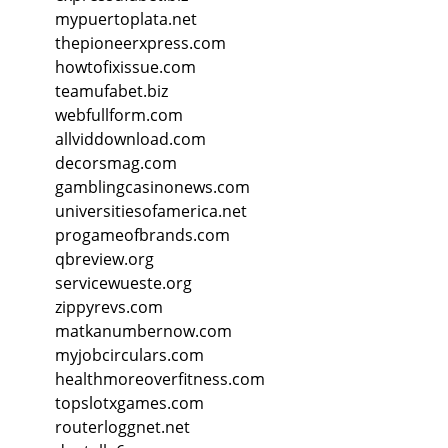
mypuertoplata.net
thepioneerxpress.com
howtofixissue.com
teamufabet.biz
webfullform.com
allviddownload.com
decorsmag.com
gamblingcasinonews.com
universitiesofamerica.net
progameofbrands.com
qbreview.org
servicewueste.org
zippyrevs.com
matkanumbernow.com
myjobcirculars.com
healthmoreoverfitness.com
topslotxgames.com
routerloggnet.net