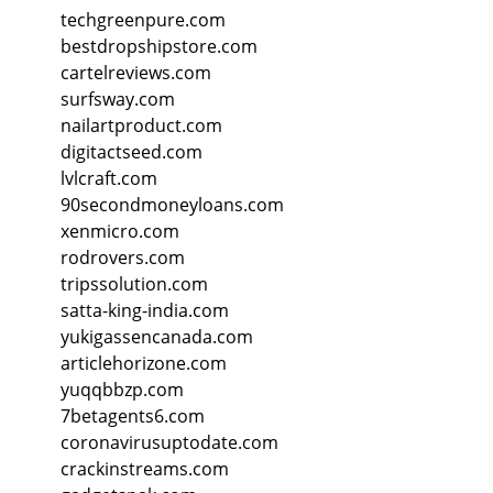
techgreenpure.com
bestdropshipstore.com
cartelreviews.com
surfsway.com
nailartproduct.com
digitactseed.com
lvlcraft.com
90secondmoneyloans.com
xenmicro.com
rodrovers.com
tripssolution.com
satta-king-india.com
yukigassencanada.com
articlehorizone.com
yuqqbbzp.com
7betagents6.com
coronavirusuptodate.com
crackinstreams.com