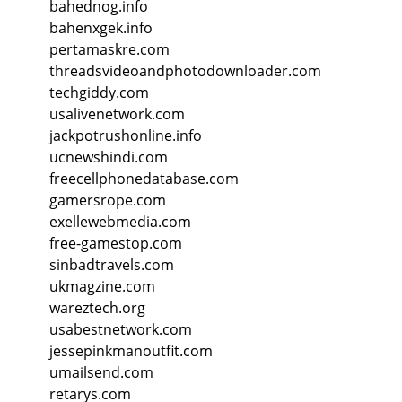
bahednog.info
bahenxgek.info
pertamaskre.com
threadsvideoandphotodownloader.com
techgiddy.com
usalivenetwork.com
jackpotrushonline.info
ucnewshindi.com
freecellphonedatabase.com
gamersrope.com
exellewebmedia.com
free-gamestop.com
sinbadtravels.com
ukmagzine.com
wareztech.org
usabestnetwork.com
jessepinkmanoutfit.com
umailsend.com
retarys.com