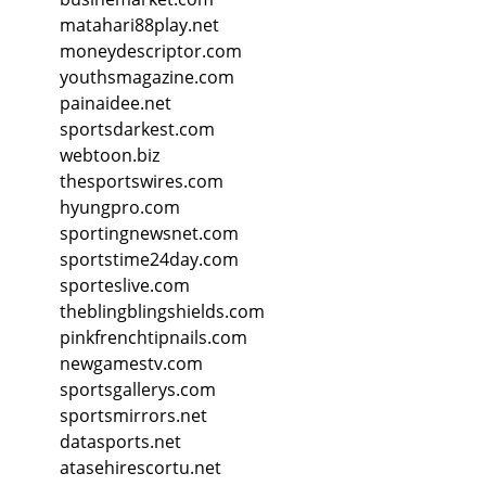
matahari88play.net
moneydescriptor.com
youthsmagazine.com
painaidee.net
sportsdarkest.com
webtoon.biz
thesportswires.com
hyungpro.com
sportingnewsnet.com
sportstime24day.com
sporteslive.com
theblingblingshields.com
pinkfrenchtipnails.com
newgamestv.com
sportsgallerys.com
sportsmirrors.net
datasports.net
atasehirescortu.net