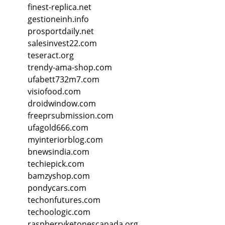
finest-replica.net
gestioneinh.info
prosportdaily.net
salesinvest22.com
teseract.org
trendy-ama-shop.com
ufabett732m7.com
visiofood.com
droidwindow.com
freeprsubmission.com
ufagold666.com
myinteriorblog.com
bnewsindia.com
techiepick.com
bamzyshop.com
pondycars.com
techonfutures.com
techoologic.com
raspberryketonescanada.org