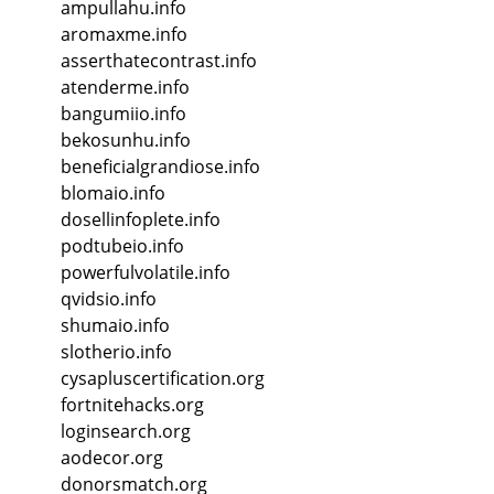
ampullahu.info
aromaxme.info
asserthatecontrast.info
atenderme.info
bangumiio.info
bekosunhu.info
beneficialgrandiose.info
blomaio.info
dosellinfoplete.info
podtubeio.info
powerfulvolatile.info
qvidsio.info
shumaio.info
slotherio.info
cysapluscertification.org
fortnitehacks.org
loginsearch.org
aodecor.org
donorsmatch.org