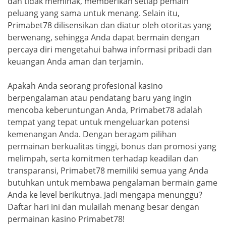
dan tidak memihak, memberikan setiap pemain
peluang yang sama untuk menang. Selain itu,
Primabet78 dilisensikan dan diatur oleh otoritas yang
berwenang, sehingga Anda dapat bermain dengan
percaya diri mengetahui bahwa informasi pribadi dan
keuangan Anda aman dan terjamin.
Apakah Anda seorang profesional kasino
berpengalaman atau pendatang baru yang ingin
mencoba keberuntungan Anda, Primabet78 adalah
tempat yang tepat untuk mengeluarkan potensi
kemenangan Anda. Dengan beragam pilihan
permainan berkualitas tinggi, bonus dan promosi yang
melimpah, serta komitmen terhadap keadilan dan
transparansi, Primabet78 memiliki semua yang Anda
butuhkan untuk membawa pengalaman bermain game
Anda ke level berikutnya. Jadi mengapa menunggu?
Daftar hari ini dan mulailah menang besar dengan
permainan kasino Primabet78!