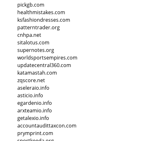
pickgb.com
healthmistakes.com
ksfashiondresses.com
patterntrader.org
cnhpa.net
sitalotus.com
supernotes.org
worldsportsempires.com
updatecentral360.com
katamastah.com
zqscore.net
aseleraio.info
asticio.info
egardenio.info
arxteamio.info
getalexio.info
accountaudittaxcon.com
prymprint.com
sportkeeda.org