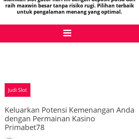
raih maxwin besar tanpa risiko rugi. Pilihan terbaik
untuk pengalaman menang yang optimal.
Judi Slot
Keluarkan Potensi Kemenangan Anda
dengan Permainan Kasino
Primabet78