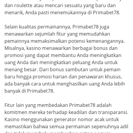
dan roulette atau mencari sesuatu yang baru dan
menarik, Anda pasti menemukannya di Primabet78.
Selain kualitas permainannya, Primabet78 juga
menawarkan sejumlah fitur yang memudahkan
pemainnya memaksimalkan potensi kemenangannya.
Misalnya, kasino menawarkan berbagai bonus dan
promosi yang dapat membantu Anda meningkatkan
uang Anda dan meningkatkan peluang Anda untuk
menang besar. Dari bonus sambutan untuk pemain
baru hingga promosi harian dan penawaran khusus,
ada banyak cara untuk menghasilkan uang Anda lebih
banyak di Primabet78.
Fitur lain yang membedakan Primabet78 adalah
komitmen mereka terhadap keadilan dan transparansi.
Kasino menggunakan generator nomor acak untuk
memastikan bahwa semua permainan sepenuhnya adil