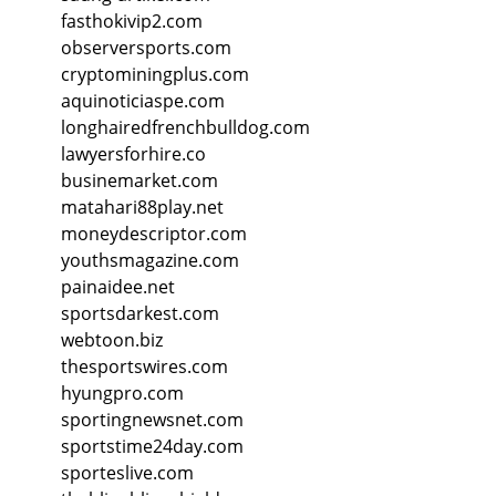
fasthokivip2.com
observersports.com
cryptominingplus.com
aquinoticiaspe.com
longhairedfrenchbulldog.com
lawyersforhire.co
businemarket.com
matahari88play.net
moneydescriptor.com
youthsmagazine.com
painaidee.net
sportsdarkest.com
webtoon.biz
thesportswires.com
hyungpro.com
sportingnewsnet.com
sportstime24day.com
sporteslive.com