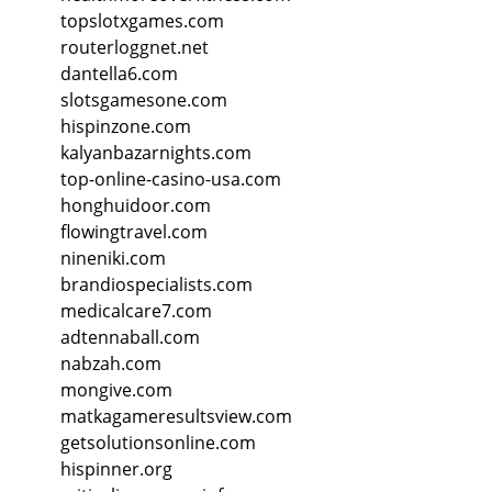
topslotxgames.com
routerloggnet.net
dantella6.com
slotsgamesone.com
hispinzone.com
kalyanbazarnights.com
top-online-casino-usa.com
honghuidoor.com
flowingtravel.com
nineniki.com
brandiospecialists.com
medicalcare7.com
adtennaball.com
nabzah.com
mongive.com
matkagameresultsview.com
getsolutionsonline.com
hispinner.org