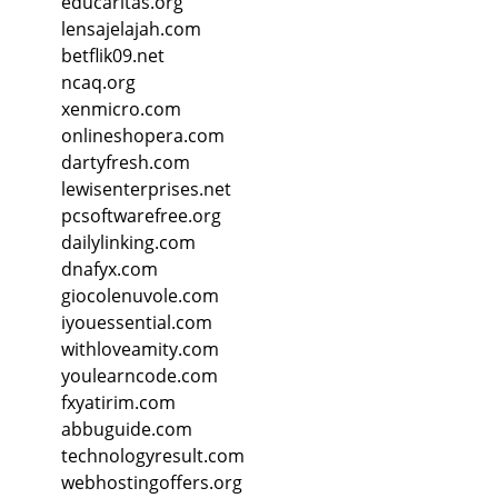
educaritas.org
lensajelajah.com
betflik09.net
ncaq.org
xenmicro.com
onlineshopera.com
dartyfresh.com
lewisenterprises.net
pcsoftwarefree.org
dailylinking.com
dnafyx.com
giocolenuvole.com
iyouessential.com
withloveamity.com
youlearncode.com
fxyatirim.com
abbuguide.com
technologyresult.com
webhostingoffers.org