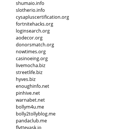
shumaio.info
slotherio.info
cysapluscertification.org
fortnitehacks.org
loginsearch.org
aodecor.org
donorsmatch.org
nowtimes.org
casinoeing.org
livemocha.biz
streetlife.biz
hyves.biz
enoughinfo.net
pinhive.net
warnabet.net
bollym4u.me
bolly2tollyblog.me
pandaclub.me
flyttevask.io