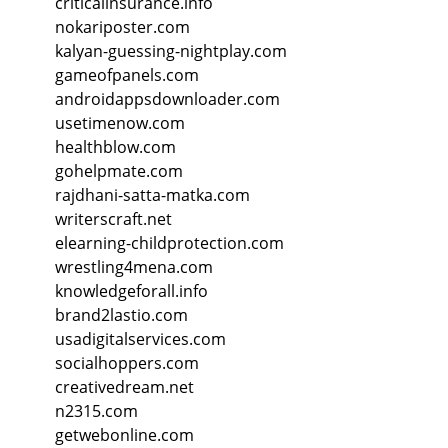
criticalinsurance.info
nokariposter.com
kalyan-guessing-nightplay.com
gameofpanels.com
androidappsdownloader.com
usetimenow.com
healthblow.com
gohelpmate.com
rajdhani-satta-matka.com
writerscraft.net
elearning-childprotection.com
wrestling4mena.com
knowledgeforall.info
brand2lastio.com
usadigitalservices.com
socialhoppers.com
creativedream.net
n2315.com
getwebonline.com