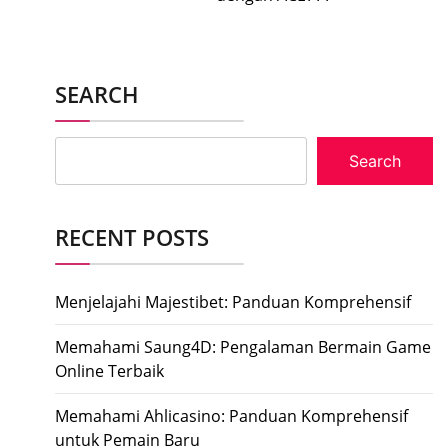
SEARCH
Search
RECENT POSTS
Menjelajahi Majestibet: Panduan Komprehensif
Memahami Saung4D: Pengalaman Bermain Game
Online Terbaik
Memahami Ahlicasino: Panduan Komprehensif
untuk Pemain Baru