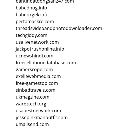
bantinbatdongsan247.com
bahednog.info
bahenxgek.info
pertamaskre.com
threadsvideoandphotodownloader.com
techgiddy.com
usalivenetwork.com
jackpotrushonline.info
ucnewshindi.com
freecellphonedatabase.com
gamersrope.com
exellewebmedia.com
free-gamestop.com
sinbadtravels.com
ukmagzine.com
wareztech.org
usabestnetwork.com
jessepinkmanoutfit.com
umailsend.com