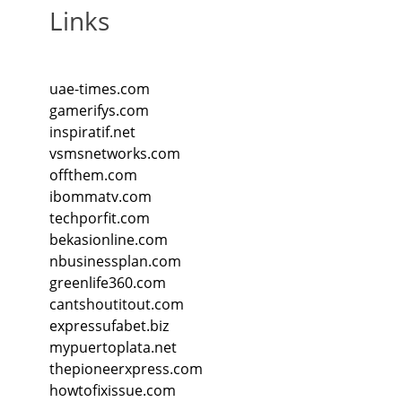
Links
uae-times.com
gamerifys.com
inspiratif.net
vsmsnetworks.com
offthem.com
ibommatv.com
techporfit.com
bekasionline.com
nbusinessplan.com
greenlife360.com
cantshoutitout.com
expressufabet.biz
mypuertoplata.net
thepioneerxpress.com
howtofixissue.com