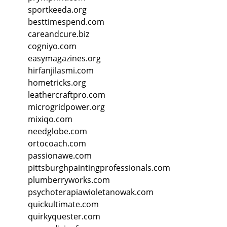
sportkeeda.org
besttimespend.com
careandcure.biz
cogniyo.com
easymagazines.org
hirfanjilasmi.com
hometricks.org
leathercraftpro.com
microgridpower.org
mixiqo.com
needglobe.com
ortocoach.com
passionawe.com
pittsburghpaintingprofessionals.com
plumberryworks.com
psychoterapiawioletanowak.com
quickultimate.com
quirkyquester.com