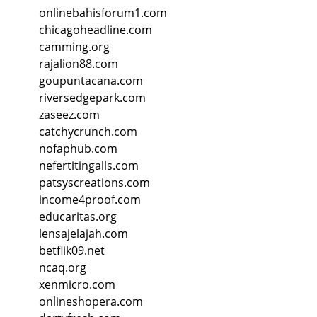
onlinebahisforum1.com
chicagoheadline.com
camming.org
rajalion88.com
goupuntacana.com
riversedgepark.com
zaseez.com
catchycrunch.com
nofaphub.com
nefertitingalls.com
patsyscreations.com
income4proof.com
educaritas.org
lensajelajah.com
betflik09.net
ncaq.org
xenmicro.com
onlineshopera.com