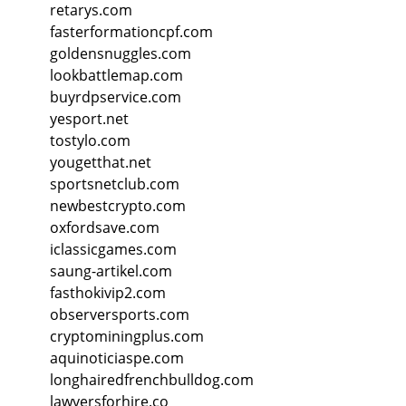
retarys.com
fasterformationcpf.com
goldensnuggles.com
lookbattlemap.com
buyrdpservice.com
yesport.net
tostylo.com
yougetthat.net
sportsnetclub.com
newbestcrypto.com
oxfordsave.com
iclassicgames.com
saung-artikel.com
fasthokivip2.com
observersports.com
cryptominingplus.com
aquinoticiaspe.com
longhairedfrenchbulldog.com
lawyersforhire.co