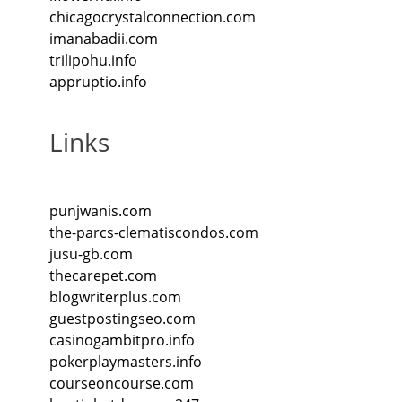
chicagocrystalconnection.com
imanabadii.com
trilipohu.info
appruptio.info
Links
punjwanis.com
the-parcs-clematiscondos.com
jusu-gb.com
thecarepet.com
blogwriterplus.com
guestpostingseo.com
casinogambitpro.info
pokerplaymasters.info
courseoncourse.com