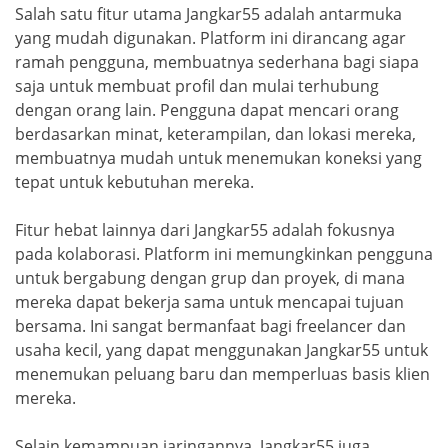
Salah satu fitur utama Jangkar55 adalah antarmuka
yang mudah digunakan. Platform ini dirancang agar
ramah pengguna, membuatnya sederhana bagi siapa
saja untuk membuat profil dan mulai terhubung
dengan orang lain. Pengguna dapat mencari orang
berdasarkan minat, keterampilan, dan lokasi mereka,
membuatnya mudah untuk menemukan koneksi yang
tepat untuk kebutuhan mereka.
Fitur hebat lainnya dari Jangkar55 adalah fokusnya
pada kolaborasi. Platform ini memungkinkan pengguna
untuk bergabung dengan grup dan proyek, di mana
mereka dapat bekerja sama untuk mencapai tujuan
bersama. Ini sangat bermanfaat bagi freelancer dan
usaha kecil, yang dapat menggunakan Jangkar55 untuk
menemukan peluang baru dan memperluas basis klien
mereka.
Selain kemampuan jaringannya, Jangkar55 juga