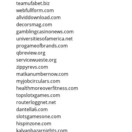
teamufabet.biz
webfullform.com
allviddownload.com
decorsmag.com
gamblingcasinonews.com
universitiesofamerica.net
progameofbrands.com
qbreview.org
servicewueste.org
zippyrevs.com
matkanumbernow.com
myjobcirculars.com
healthmoreoverfitness.com
topslotxgames.com
routerloggnet.net
dantella6.com
slotsgamesone.com
hispinzone.com
kalyanbazarnights.com