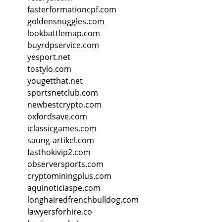
fasterformationcpf.com
goldensnuggles.com
lookbattlemap.com
buyrdpservice.com
yesport.net
tostylo.com
yougetthat.net
sportsnetclub.com
newbestcrypto.com
oxfordsave.com
iclassicgames.com
saung-artikel.com
fasthokivip2.com
observersports.com
cryptominingplus.com
aquinoticiaspe.com
longhairedfrenchbulldog.com
lawyersforhire.co