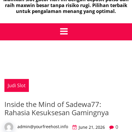
raih maxwin besar tanpa risiko rugi. Pilihan terbaik
untuk pengalaman menang yang optimal.
Judi Slot
Inside the Mind of Sadewa77:
Rahasia Kesuksesan Gamingnya
0
admin@yourfreehost.info
June 21, 2026