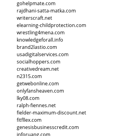
gohelpmate.com
rajdhani-satta-matka.com
writerscraft.net
elearning-childprotection.com
wrestling4mena.com
knowledgeforall.info
brand2lastio.com
usadigitalservices.com
socialhoppers.com
creativedream.net
n2315.com
getwebonline.com
onlyfansheaven.com
lky08.com
ralph-fiennes.net
fielder-maximum-discount.net
fitfllex.com
genesisbusinesscredit.com
inforuang.com