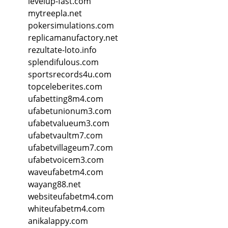
levelup-fast.com
mytreepla.net
pokersimulations.com
replicamanufactory.net
rezultate-loto.info
splendifulous.com
sportsrecords4u.com
topceleberites.com
ufabetting8m4.com
ufabetunionum3.com
ufabetvalueum3.com
ufabetvaultm7.com
ufabetvillageum7.com
ufabetvoicem3.com
waveufabetm4.com
wayang88.net
websiteufabetm4.com
whiteufabetm4.com
anikalappy.com