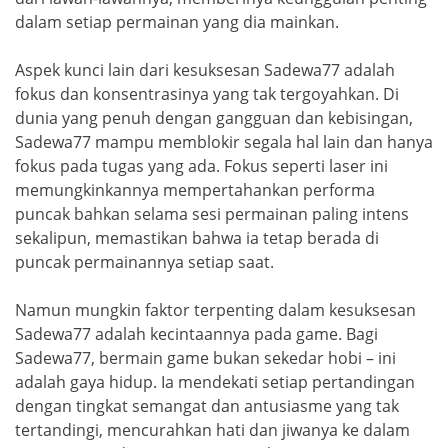
dalam setiap permainan yang dia mainkan.
Aspek kunci lain dari kesuksesan Sadewa77 adalah
fokus dan konsentrasinya yang tak tergoyahkan. Di
dunia yang penuh dengan gangguan dan kebisingan,
Sadewa77 mampu memblokir segala hal lain dan hanya
fokus pada tugas yang ada. Fokus seperti laser ini
memungkinkannya mempertahankan performa
puncak bahkan selama sesi permainan paling intens
sekalipun, memastikan bahwa ia tetap berada di
puncak permainannya setiap saat.
Namun mungkin faktor terpenting dalam kesuksesan
Sadewa77 adalah kecintaannya pada game. Bagi
Sadewa77, bermain game bukan sekedar hobi – ini
adalah gaya hidup. Ia mendekati setiap pertandingan
dengan tingkat semangat dan antusiasme yang tak
tertandingi, mencurahkan hati dan jiwanya ke dalam