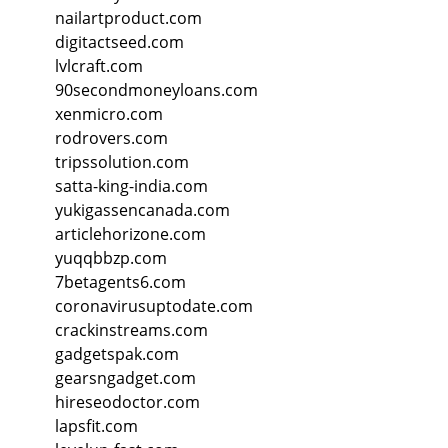
nailartproduct.com
digitactseed.com
lvlcraft.com
90secondmoneyloans.com
xenmicro.com
rodrovers.com
tripssolution.com
satta-king-india.com
yukigassencanada.com
articlehorizone.com
yuqqbbzp.com
7betagents6.com
coronavirusuptodate.com
crackinstreams.com
gadgetspak.com
gearsngadget.com
hireseodoctor.com
lapsfit.com