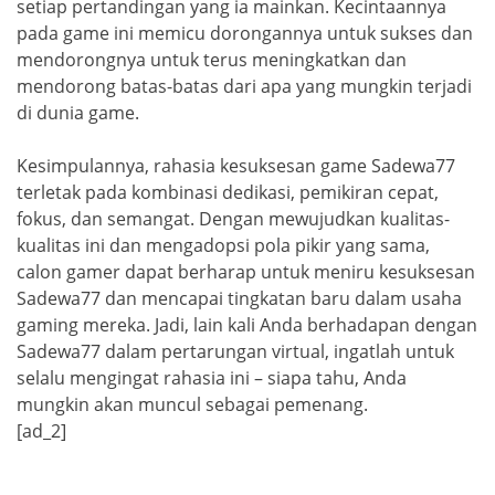
setiap pertandingan yang ia mainkan. Kecintaannya
pada game ini memicu dorongannya untuk sukses dan
mendorongnya untuk terus meningkatkan dan
mendorong batas-batas dari apa yang mungkin terjadi
di dunia game.
Kesimpulannya, rahasia kesuksesan game Sadewa77
terletak pada kombinasi dedikasi, pemikiran cepat,
fokus, dan semangat. Dengan mewujudkan kualitas-
kualitas ini dan mengadopsi pola pikir yang sama,
calon gamer dapat berharap untuk meniru kesuksesan
Sadewa77 dan mencapai tingkatan baru dalam usaha
gaming mereka. Jadi, lain kali Anda berhadapan dengan
Sadewa77 dalam pertarungan virtual, ingatlah untuk
selalu mengingat rahasia ini – siapa tahu, Anda
mungkin akan muncul sebagai pemenang.
[ad_2]