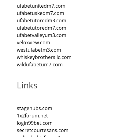
ufabetunitedm7.com
ufabetuskedm7.com
ufabetutoredm3.com
ufabetutoredm7.com
ufabetvalleyum3.com
veloxview.com
westufabetm3.com
whiskeybrothersllc.com
wildufabetum7.com
Links
stagehubs.com
1x2forum.net
login99bet.com
secretcourtesans.com