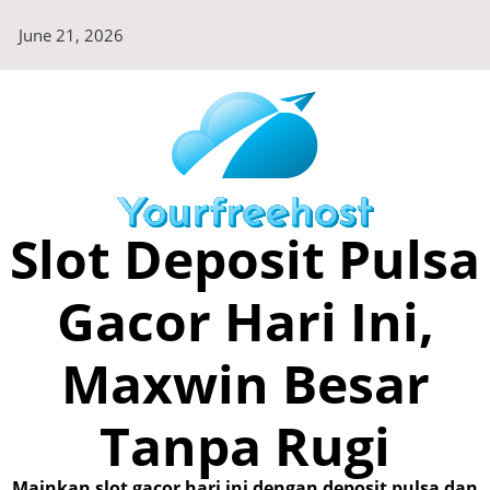
Skip
June 21, 2026
to
content
Slot Deposit Pulsa
Gacor Hari Ini,
Maxwin Besar
Tanpa Rugi
Mainkan slot gacor hari ini dengan deposit pulsa dan