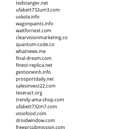
tedstanger.net
ufabett732um3.com
uskola.info
wagonpaints.info
waitfornext.com
clearvisionmarketing.co
quantum-code.co
whatnews.me
final-dream.com
finest-replica.net
gestioneinh.info
prosportdaily.net
salesinvest22.com
teseract.org
trendy-ama-shop.com
ufabett732m7.com
visiofood.com
droidwindow.com
freeprsubmission.com