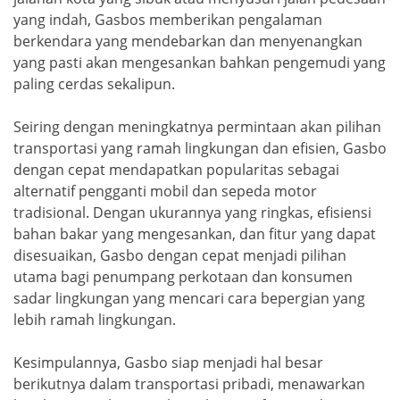
yang indah, Gasbos memberikan pengalaman
berkendara yang mendebarkan dan menyenangkan
yang pasti akan mengesankan bahkan pengemudi yang
paling cerdas sekalipun.
Seiring dengan meningkatnya permintaan akan pilihan
transportasi yang ramah lingkungan dan efisien, Gasbo
dengan cepat mendapatkan popularitas sebagai
alternatif pengganti mobil dan sepeda motor
tradisional. Dengan ukurannya yang ringkas, efisiensi
bahan bakar yang mengesankan, dan fitur yang dapat
disesuaikan, Gasbo dengan cepat menjadi pilihan
utama bagi penumpang perkotaan dan konsumen
sadar lingkungan yang mencari cara bepergian yang
lebih ramah lingkungan.
Kesimpulannya, Gasbo siap menjadi hal besar
berikutnya dalam transportasi pribadi, menawarkan