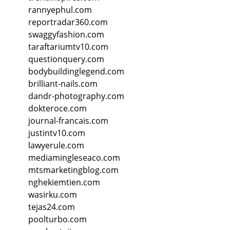
rannyephul.com
reportradar360.com
swaggyfashion.com
taraftariumtv10.com
questionquery.com
bodybuildinglegend.com
brilliant-nails.com
dandr-photography.com
dokteroce.com
journal-francais.com
justintv10.com
lawyerule.com
mediamingleseaco.com
mtsmarketingblog.com
nghekiemtien.com
wasirku.com
tejas24.com
poolturbo.com