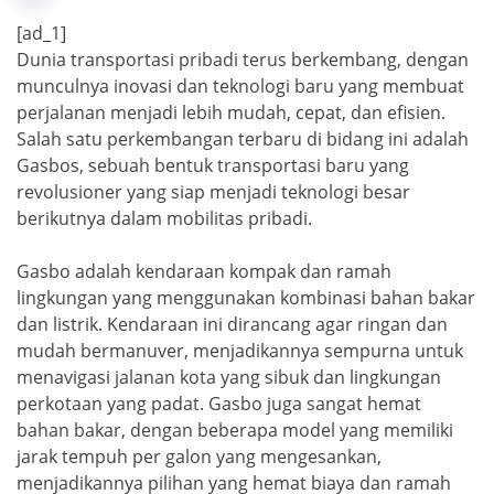
[ad_1]
Dunia transportasi pribadi terus berkembang, dengan
munculnya inovasi dan teknologi baru yang membuat
perjalanan menjadi lebih mudah, cepat, dan efisien.
Salah satu perkembangan terbaru di bidang ini adalah
Gasbos, sebuah bentuk transportasi baru yang
revolusioner yang siap menjadi teknologi besar
berikutnya dalam mobilitas pribadi.
Gasbo adalah kendaraan kompak dan ramah
lingkungan yang menggunakan kombinasi bahan bakar
dan listrik. Kendaraan ini dirancang agar ringan dan
mudah bermanuver, menjadikannya sempurna untuk
menavigasi jalanan kota yang sibuk dan lingkungan
perkotaan yang padat. Gasbo juga sangat hemat
bahan bakar, dengan beberapa model yang memiliki
jarak tempuh per galon yang mengesankan,
menjadikannya pilihan yang hemat biaya dan ramah