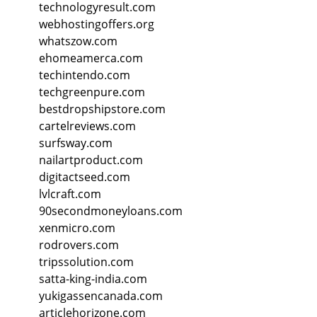
technologyresult.com
webhostingoffers.org
whatszow.com
ehomeamerca.com
techintendo.com
techgreenpure.com
bestdropshipstore.com
cartelreviews.com
surfsway.com
nailartproduct.com
digitactseed.com
lvlcraft.com
90secondmoneyloans.com
xenmicro.com
rodrovers.com
tripssolution.com
satta-king-india.com
yukigassencanada.com
articlehorizone.com