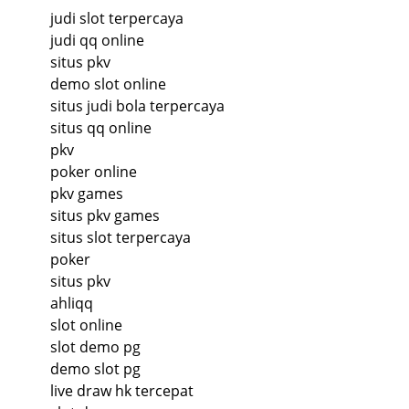
judi slot terpercaya
judi qq online
situs pkv
demo slot online
situs judi bola terpercaya
situs qq online
pkv
poker online
pkv games
situs pkv games
situs slot terpercaya
poker
situs pkv
ahliqq
slot online
slot demo pg
demo slot pg
live draw hk tercepat