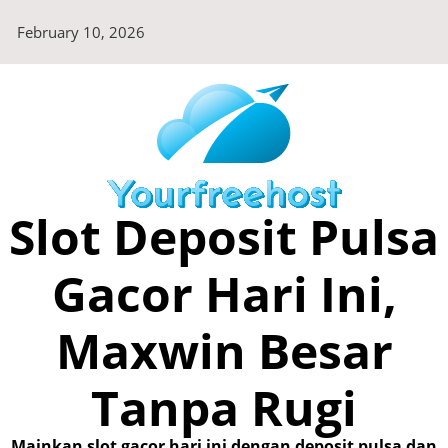
Skip
February 10, 2026
to
content
Slot Deposit Pulsa
Gacor Hari Ini,
Maxwin Besar
Tanpa Rugi
Mainkan slot gacor hari ini dengan deposit pulsa dan