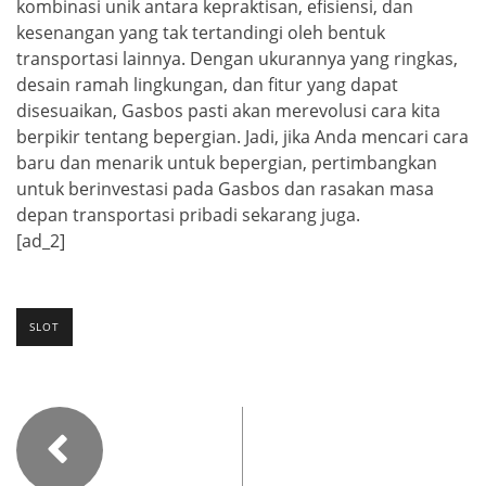
kombinasi unik antara kepraktisan, efisiensi, dan
kesenangan yang tak tertandingi oleh bentuk
transportasi lainnya. Dengan ukurannya yang ringkas,
desain ramah lingkungan, dan fitur yang dapat
disesuaikan, Gasbos pasti akan merevolusi cara kita
berpikir tentang bepergian. Jadi, jika Anda mencari cara
baru dan menarik untuk bepergian, pertimbangkan
untuk berinvestasi pada Gasbos dan rasakan masa
depan transportasi pribadi sekarang juga.
[ad_2]
SLOT