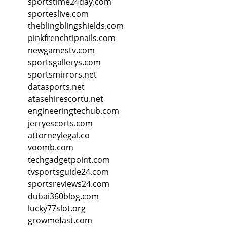
sportstime24day.com
sporteslive.com
theblingblingshields.com
pinkfrenchtipnails.com
newgamestv.com
sportsgallerys.com
sportsmirrors.net
datasports.net
atasehirescortu.net
engineeringtechub.com
jerryescorts.com
attorneylegal.co
voomb.com
techgadgetpoint.com
tvsportsguide24.com
sportsreviews24.com
dubai360blog.com
lucky77slot.org
growmefast.com