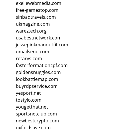
exellewebmedia.com
free-gamestop.com
sinbadtravels.com
ukmagzine.com
wareztech.org
usabestnetwork.com
jessepinkmanoutfit.com
umailsend.com
retarys.com
fasterformationcpf.com
goldensnuggles.com
lookbattlemap.com
buyrdpservice.com
yesport.net
tostylo.com
yougetthat.net
sportsnetclub.com
newbestcrypto.com
oxfordsave.com