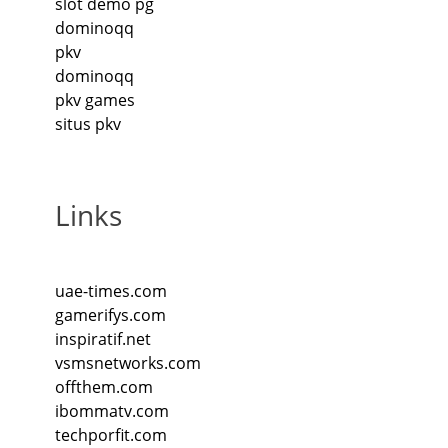
slot demo pg
dominoqq
pkv
dominoqq
pkv games
situs pkv
Links
uae-times.com
gamerifys.com
inspiratif.net
vsmsnetworks.com
offthem.com
ibommatv.com
techporfit.com