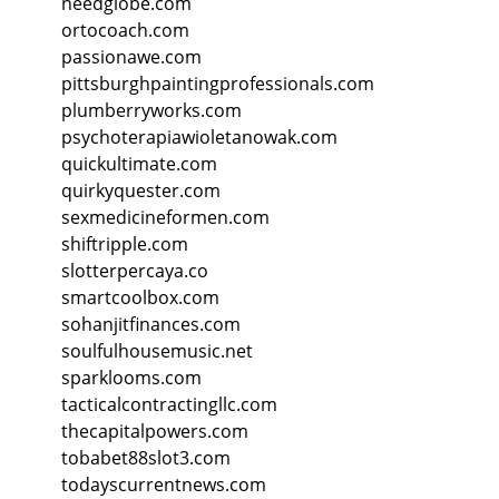
needglobe.com
ortocoach.com
passionawe.com
pittsburghpaintingprofessionals.com
plumberryworks.com
psychoterapiawioletanowak.com
quickultimate.com
quirkyquester.com
sexmedicineformen.com
shiftripple.com
slotterpercaya.co
smartcoolbox.com
sohanjitfinances.com
soulfulhousemusic.net
sparklooms.com
tacticalcontractingllc.com
thecapitalpowers.com
tobabet88slot3.com
todayscurrentnews.com