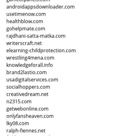
androidappsdownloader.com
usetimenow.com
healthblow.com
gohelpmate.com
rajdhani-satta-matka.com
writerscraft.net
elearning-childprotection.com
wrestling4mena.com
knowledgeforall.info
brand2lastio.com
usadigitalservices.com
socialhoppers.com
creativedream.net
n2315.com
getwebonline.com
onlyfansheaven.com
lky08.com
ralph-fiennes.net