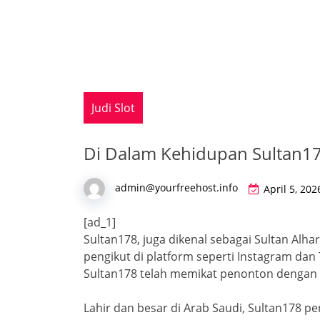
Judi Slot
Di Dalam Kehidupan Sultan178
admin@yourfreehost.info
April 5, 202
[ad_1]
Sultan178, juga dikenal sebagai Sultan Alha
pengikut di platform seperti Instagram dan 
Sultan178 telah memikat penonton dengan sk
Lahir dan besar di Arab Saudi, Sultan178 p