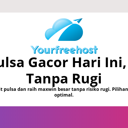
ulsa Gacor Hari In
Tanpa Rugi
it pulsa dan raih maxwin besar tanpa risiko rugi. Pil
optimal.