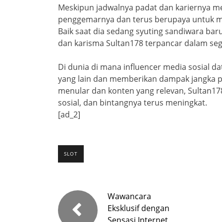
Meskipun jadwalnya padat dan kariernya me
penggemarnya dan terus berupaya untuk m
Baik saat dia sedang syuting sandiwara baru
dan karisma Sultan178 terpancar dalam sega
Di dunia di mana influencer media sosial da
yang lain dan memberikan dampak jangka p
menular dan konten yang relevan, Sultan178
sosial, dan bintangnya terus meningkat.
[ad_2]
SLOT
Wawancara
Eksklusif dengan
Sensasi Internet