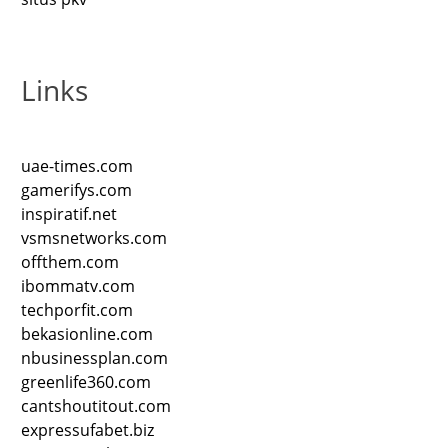
Links
uae-times.com
gamerifys.com
inspiratif.net
vsmsnetworks.com
offthem.com
ibommatv.com
techporfit.com
bekasionline.com
nbusinessplan.com
greenlife360.com
cantshoutitout.com
expressufabet.biz