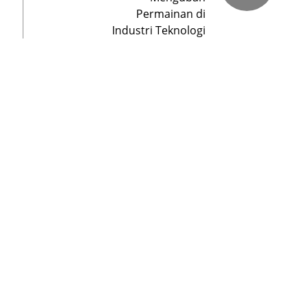
Permainan di
Industri Teknologi