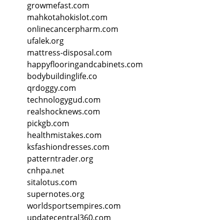
growmefast.com
mahkotahokislot.com
onlinecancerpharm.com
ufalek.org
mattress-disposal.com
happyflooringandcabinets.com
bodybuildinglife.co
qrdoggy.com
technologygud.com
realshocknews.com
pickgb.com
healthmistakes.com
ksfashiondresses.com
patterntrader.org
cnhpa.net
sitalotus.com
supernotes.org
worldsportsempires.com
updatecentral360.com