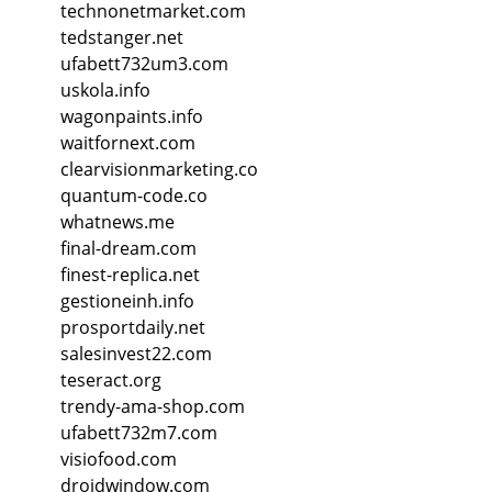
technonetmarket.com
tedstanger.net
ufabett732um3.com
uskola.info
wagonpaints.info
waitfornext.com
clearvisionmarketing.co
quantum-code.co
whatnews.me
final-dream.com
finest-replica.net
gestioneinh.info
prosportdaily.net
salesinvest22.com
teseract.org
trendy-ama-shop.com
ufabett732m7.com
visiofood.com
droidwindow.com