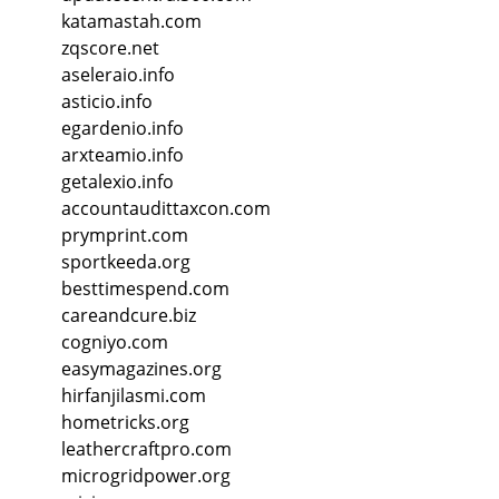
katamastah.com
zqscore.net
aseleraio.info
asticio.info
egardenio.info
arxteamio.info
getalexio.info
accountaudittaxcon.com
prymprint.com
sportkeeda.org
besttimespend.com
careandcure.biz
cogniyo.com
easymagazines.org
hirfanjilasmi.com
hometricks.org
leathercraftpro.com
microgridpower.org