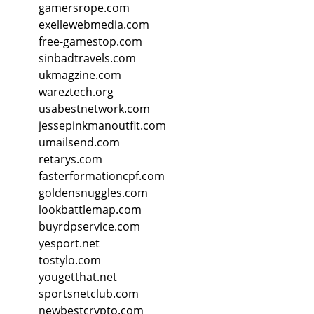
gamersrope.com
exellewebmedia.com
free-gamestop.com
sinbadtravels.com
ukmagzine.com
wareztech.org
usabestnetwork.com
jessepinkmanoutfit.com
umailsend.com
retarys.com
fasterformationcpf.com
goldensnuggles.com
lookbattlemap.com
buyrdpservice.com
yesport.net
tostylo.com
yougetthat.net
sportsnetclub.com
newbestcrypto.com