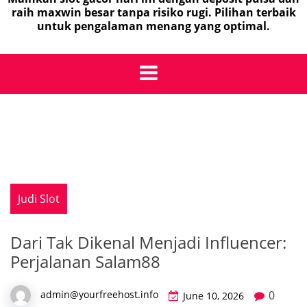
raih maxwin besar tanpa risiko rugi. Pilihan terbaik
untuk pengalaman menang yang optimal.
Judi Slot
Dari Tak Dikenal Menjadi Influencer:
Perjalanan Salam88
0
admin@yourfreehost.info
June 10, 2026