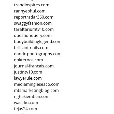
trendinspires.com
rannyephul.com
reportradar360.com
swaggyfashion.com
taraftariumtv10.com
questionquery.com
bodybuildinglegend.com
brilliant-nails.com
dandr-photography.com
dokteroce.com
journal-francais.com
justintv10.com
lawyerule.com
mediamingleseaco.com
mtsmarketingblog.com
nghekiemtien.com
wasirku.com
tejas24.com