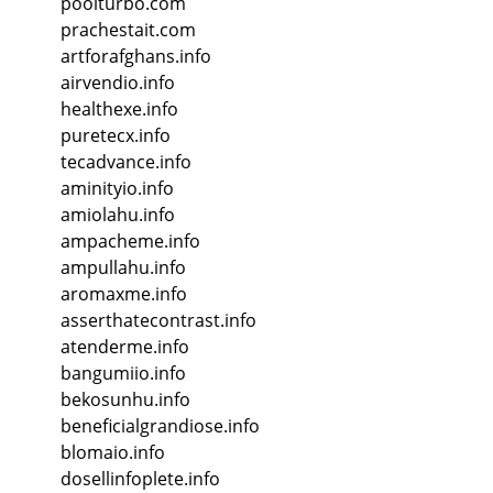
poolturbo.com
prachestait.com
artforafghans.info
airvendio.info
healthexe.info
puretecx.info
tecadvance.info
aminityio.info
amiolahu.info
ampacheme.info
ampullahu.info
aromaxme.info
asserthatecontrast.info
atenderme.info
bangumiio.info
bekosunhu.info
beneficialgrandiose.info
blomaio.info
dosellinfoplete.info