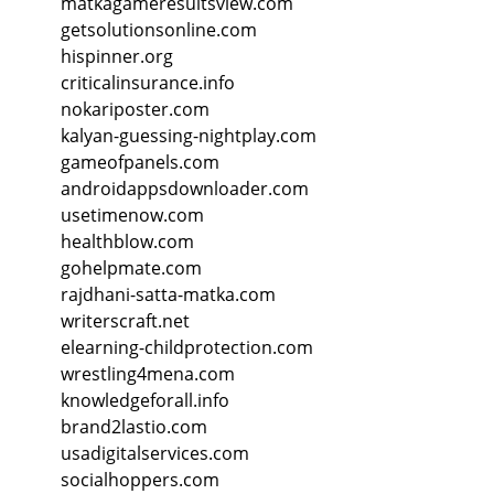
matkagameresultsview.com
getsolutionsonline.com
hispinner.org
criticalinsurance.info
nokariposter.com
kalyan-guessing-nightplay.com
gameofpanels.com
androidappsdownloader.com
usetimenow.com
healthblow.com
gohelpmate.com
rajdhani-satta-matka.com
writerscraft.net
elearning-childprotection.com
wrestling4mena.com
knowledgeforall.info
brand2lastio.com
usadigitalservices.com
socialhoppers.com