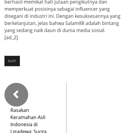
berhasil memikat hati jutaan pengikutnya dan
memperkuat posisinya sebagai influencer yang
disegani di industri ini. Dengan kesuksesannya yang
berkelanjutan, jelas bahwa Salam88 adalah bintang
yang sedang naik daun di dunia media sosial.
[ad_2]
SLOT
Rasakan
Keramahan Asli
Indonesia di
Ligadewa: Surga