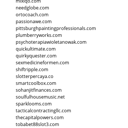
mixiqo.com
needglobe.com
ortocoach.com
passionawe.com
pittsburghpaintingprofessionals.com
plumberryworks.com
psychoterapiawioletanowak.com
quickultimate.com
quirkyquester.com
sexmedicineformen.com
shiftripple.com
slotterpercaya.co
smartcoolbox.com
sohanjitfinances.com
soulfulhousemusic.net
sparklooms.com
tacticalcontractingllc.com
thecapitalpowers.com
tobabet88slot3.com