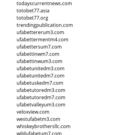
todayscurrentnews.com
totobet77.asia
totobet77.org
trendingpublication.com
ufabettererum3.com
ufabettermentm4.com
ufabettersum7.com
ufabettinwm7.com
ufabettinwum3.com
ufabetunitedm3.com
ufabetunitedm7.com
ufabetuskedm7.com
ufabetutoredm3.com
ufabetutoredm7.com
ufabetvalleyum3.com
veloxview.com
westufabetm3.com
whiskeybrothersllc.com
wildufabetum7.com