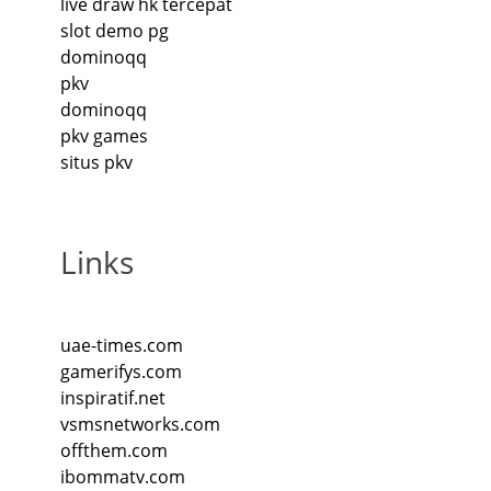
live draw hk tercepat
slot demo pg
dominoqq
pkv
dominoqq
pkv games
situs pkv
Links
uae-times.com
gamerifys.com
inspiratif.net
vsmsnetworks.com
offthem.com
ibommatv.com