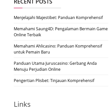
RECENT POSTS
Menjelajahi Majestibet: Panduan Komprehensif
Memahami Saung4D: Pengalaman Bermain Game
Online Terbaik
Memahami Ahlicasino: Panduan Komprehensif
untuk Pemain Baru
Panduan Utama Juruscasino: Gerbang Anda
Menuju Perjudian Online
Pengertian Plisbet: Tinjauan Komprehensif
Links