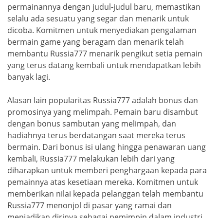
permainannya dengan judul-judul baru, memastikan
selalu ada sesuatu yang segar dan menarik untuk
dicoba. Komitmen untuk menyediakan pengalaman
bermain game yang beragam dan menarik telah
membantu Russia777 menarik pengikut setia pemain
yang terus datang kembali untuk mendapatkan lebih
banyak lagi.
Alasan lain popularitas Russia777 adalah bonus dan
promosinya yang melimpah. Pemain baru disambut
dengan bonus sambutan yang melimpah, dan
hadiahnya terus berdatangan saat mereka terus
bermain. Dari bonus isi ulang hingga penawaran uang
kembali, Russia777 melakukan lebih dari yang
diharapkan untuk memberi penghargaan kepada para
pemainnya atas kesetiaan mereka. Komitmen untuk
memberikan nilai kepada pelanggan telah membantu
Russia777 menonjol di pasar yang ramai dan
menjadikan dirinya sebagai pemimpin dalam industri