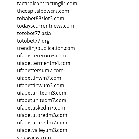
tacticalcontractingllc.com
thecapitalpowers.com
tobabet88slot3.com
todayscurrentnews.com
totobet77.asia
totobet77.org
trendingpublication.com
ufabettererum3.com
ufabettermentm4.com
ufabettersum7.com
ufabettinwm7.com
ufabettinwum3.com
ufabetunitedm3.com
ufabetunitedm7.com
ufabetuskedm7.com
ufabetutoredm3.com
ufabetutoredm7.com
ufabetvalleyum3.com
veloxview.com