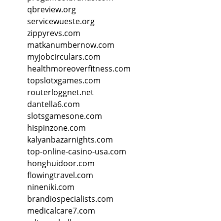
qbreview.org
servicewueste.org
zippyrevs.com
matkanumbernow.com
myjobcirculars.com
healthmoreoverfitness.com
topslotxgames.com
routerloggnet.net
dantella6.com
slotsgamesone.com
hispinzone.com
kalyanbazarnights.com
top-online-casino-usa.com
honghuidoor.com
flowingtravel.com
nineniki.com
brandiospecialists.com
medicalcare7.com