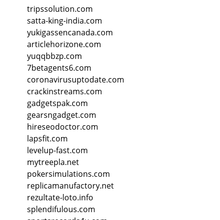
tripssolution.com
satta-king-india.com
yukigassencanada.com
articlehorizone.com
yuqqbbzp.com
7betagents6.com
coronavirusuptodate.com
crackinstreams.com
gadgetspak.com
gearsngadget.com
hireseodoctor.com
lapsfit.com
levelup-fast.com
mytreepla.net
pokersimulations.com
replicamanufactory.net
rezultate-loto.info
splendifulous.com