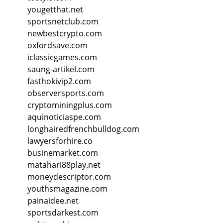
yougetthat.net
sportsnetclub.com
newbestcrypto.com
oxfordsave.com
iclassicgames.com
saung-artikel.com
fasthokivip2.com
observersports.com
cryptominingplus.com
aquinoticiaspe.com
longhairedfrenchbulldog.com
lawyersforhire.co
businemarket.com
matahari88play.net
moneydescriptor.com
youthsmagazine.com
painaidee.net
sportsdarkest.com