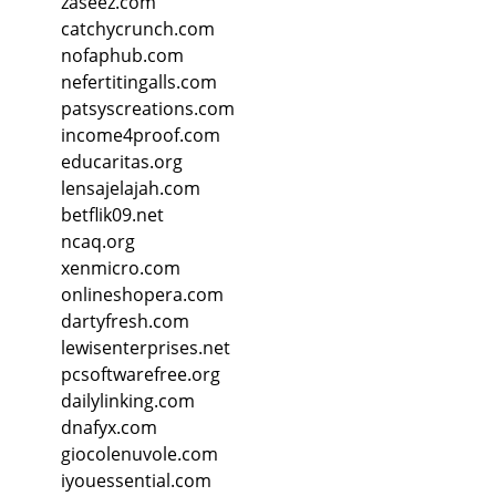
zaseez.com
catchycrunch.com
nofaphub.com
nefertitingalls.com
patsyscreations.com
income4proof.com
educaritas.org
lensajelajah.com
betflik09.net
ncaq.org
xenmicro.com
onlineshopera.com
dartyfresh.com
lewisenterprises.net
pcsoftwarefree.org
dailylinking.com
dnafyx.com
giocolenuvole.com
iyouessential.com