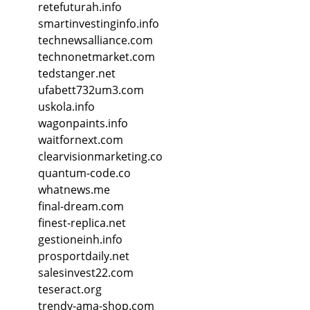
retefuturah.info
smartinvestinginfo.info
technewsalliance.com
technonetmarket.com
tedstanger.net
ufabett732um3.com
uskola.info
wagonpaints.info
waitfornext.com
clearvisionmarketing.co
quantum-code.co
whatnews.me
final-dream.com
finest-replica.net
gestioneinh.info
prosportdaily.net
salesinvest22.com
teseract.org
trendy-ama-shop.com