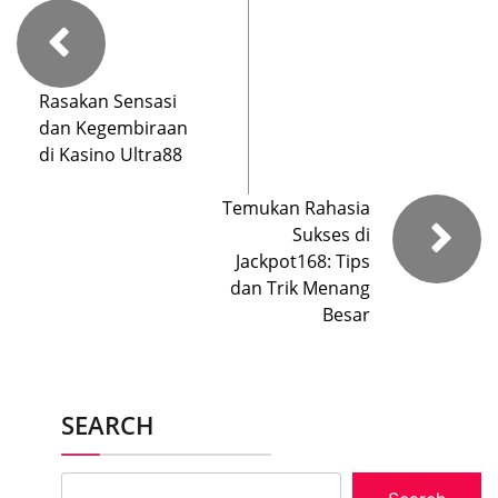
Rasakan Sensasi
dan Kegembiraan
di Kasino Ultra88
Temukan Rahasia
Sukses di
Jackpot168: Tips
dan Trik Menang
Besar
SEARCH