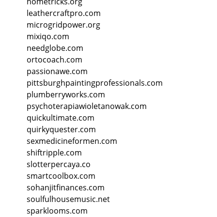
hometricks.org
leathercraftpro.com
microgridpower.org
mixiqo.com
needglobe.com
ortocoach.com
passionawe.com
pittsburghpaintingprofessionals.com
plumberryworks.com
psychoterapiawioletanowak.com
quickultimate.com
quirkyquester.com
sexmedicineformen.com
shiftripple.com
slotterpercaya.co
smartcoolbox.com
sohanjitfinances.com
soulfulhousemusic.net
sparklooms.com