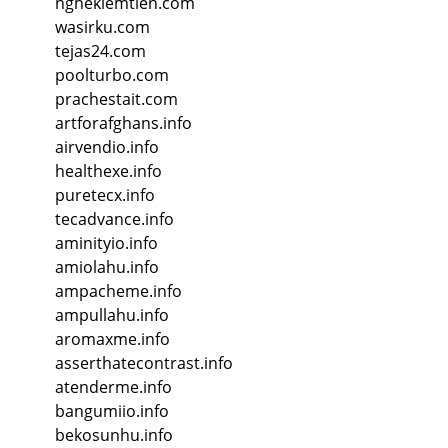
nghekiemtien.com
wasirku.com
tejas24.com
poolturbo.com
prachestait.com
artforafghans.info
airvendio.info
healthexe.info
puretecx.info
tecadvance.info
aminityio.info
amiolahu.info
ampacheme.info
ampullahu.info
aromaxme.info
asserthatecontrast.info
atenderme.info
bangumiio.info
bekosunhu.info