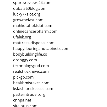
sportsreviews24.com
dubai360blog.com
lucky77slot.org
growmefast.com
mahkotahokislot.com
onlinecancerpharm.com
ufalek.org
mattress-disposal.com
happyflooringandcabinets.com
bodybuildinglife.co
qrdoggy.com
technologygud.com
realshocknews.com
pickgb.com
healthmistakes.com
ksfashiondresses.com
patterntrader.org
cnhpa.net
sitalotus.com