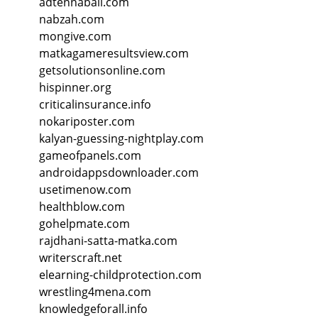
adtennaball.com
nabzah.com
mongive.com
matkagameresultsview.com
getsolutionsonline.com
hispinner.org
criticalinsurance.info
nokariposter.com
kalyan-guessing-nightplay.com
gameofpanels.com
androidappsdownloader.com
usetimenow.com
healthblow.com
gohelpmate.com
rajdhani-satta-matka.com
writerscraft.net
elearning-childprotection.com
wrestling4mena.com
knowledgeforall.info