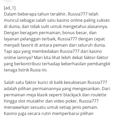
[ad_1]
Dalam beberapa tahun terakhir, Russia777 telah
muncul sebagai salah satu kasino online paling sukses
di dunia, dan tidak sulit untuk mengetahui alasannya.
Dengan beragam permainan, bonus besar, dan
layanan pelanggan terbaik, Russia777 dengan cepat
menjadi favorit di antara pemain dari seluruh dunia.
Tapi apa yang membedakan Russia777 dari kasino
online lainnya? Mari kita lihat lebih dekat faktor-faktor
yang berkontribusi terhadap keberhasilan pembangkit
tenaga listrik Rusia ini.
Salah satu faktor kunci di balik kesuksesan Russia777
adalah pilihan permainannya yang mengesankan. Dari
permainan meja klasik seperti blackjack dan roulette
hingga slot mutakhir dan video poker, Russia777
menawarkan sesuatu untuk setiap jenis pemain.
Kasino juga secara rutin memperbarui pilihan