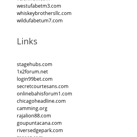
westufabetm3.com
whiskeybrothersllc.com
wildufabetum7.com
Links
stagehubs.com
1x2forum.net
login99bet.com
secretcourtesans.com
onlinebahisforum1.com
chicagoheadline.com
camming.org
rajalion88.com
goupuntacana.com
riversedgepark.com