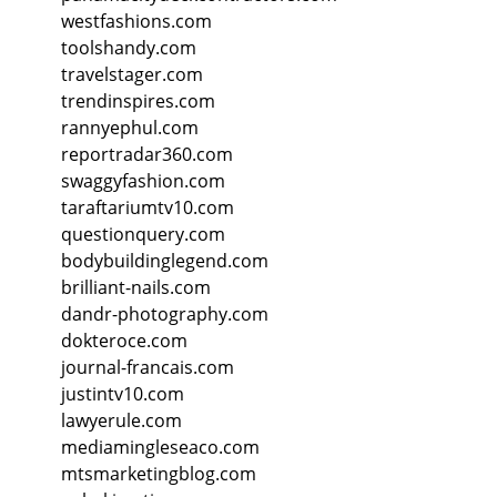
westfashions.com
toolshandy.com
travelstager.com
trendinspires.com
rannyephul.com
reportradar360.com
swaggyfashion.com
taraftariumtv10.com
questionquery.com
bodybuildinglegend.com
brilliant-nails.com
dandr-photography.com
dokteroce.com
journal-francais.com
justintv10.com
lawyerule.com
mediamingleseaco.com
mtsmarketingblog.com