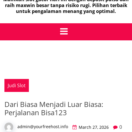
raih maxwin besar tanpa risiko rugi. Pilihan terbaik
untuk pengalaman menang yang optimal.
Judi Slot
Dari Biasa Menjadi Luar Biasa:
Perjalanan Bisa123
0
admin@yourfreehost.info
March 27, 2026