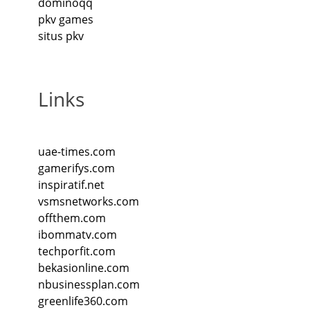
dominoqq
pkv games
situs pkv
Links
uae-times.com
gamerifys.com
inspiratif.net
vsmsnetworks.com
offthem.com
ibommatv.com
techporfit.com
bekasionline.com
nbusinessplan.com
greenlife360.com