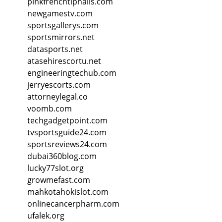
pinkfrenchtipnails.com
newgamestv.com
sportsgallerys.com
sportsmirrors.net
datasports.net
atasehirescortu.net
engineeringtechub.com
jerryescorts.com
attorneylegal.co
voomb.com
techgadgetpoint.com
tvsportsguide24.com
sportsreviews24.com
dubai360blog.com
lucky77slot.org
growmefast.com
mahkotahokislot.com
onlinecancerpharm.com
ufalek.org