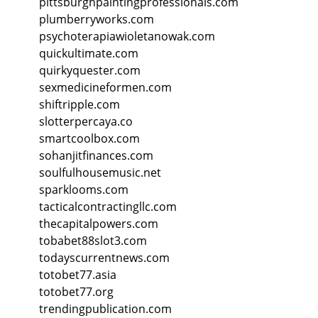
pittsburghpaintingprofessionals.com
plumberryworks.com
psychoterapiawioletanowak.com
quickultimate.com
quirkyquester.com
sexmedicineformen.com
shiftripple.com
slotterpercaya.co
smartcoolbox.com
sohanjitfinances.com
soulfulhousemusic.net
sparklooms.com
tacticalcontractingllc.com
thecapitalpowers.com
tobabet88slot3.com
todayscurrentnews.com
totobet77.asia
totobet77.org
trendingpublication.com