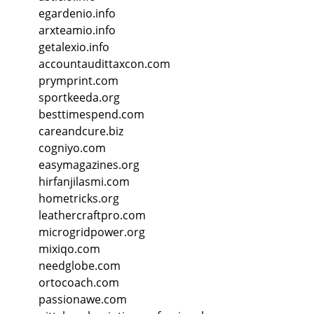
egardenio.info
arxteamio.info
getalexio.info
accountaudittaxcon.com
prymprint.com
sportkeeda.org
besttimespend.com
careandcure.biz
cogniyo.com
easymagazines.org
hirfanjilasmi.com
hometricks.org
leathercraftpro.com
microgridpower.org
mixiqo.com
needglobe.com
ortocoach.com
passionawe.com