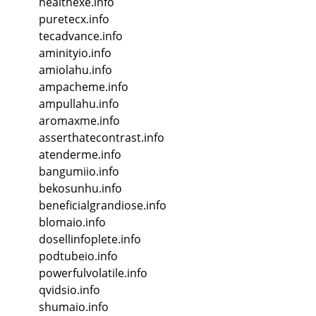
healthexe.info
puretecx.info
tecadvance.info
aminityio.info
amiolahu.info
ampacheme.info
ampullahu.info
aromaxme.info
asserthatecontrast.info
atenderme.info
bangumiio.info
bekosunhu.info
beneficialgrandiose.info
blomaio.info
dosellinfoplete.info
podtubeio.info
powerfulvolatile.info
qvidsio.info
shumaio.info