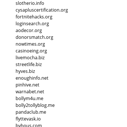
slotherio.info
cysapluscertification.org
fortnitehacks.org
loginsearch.org
aodecor.org
donorsmatch.org
nowtimes.org
casinoeing.org
livemocha.biz
streetlife.biz
hyves.biz
enoughinfo.net
pinhive.net
warnabet.net
bollym4u.me
bolly2tollyblog.me
pandaclub.me
flyttevask.io
byhous.com