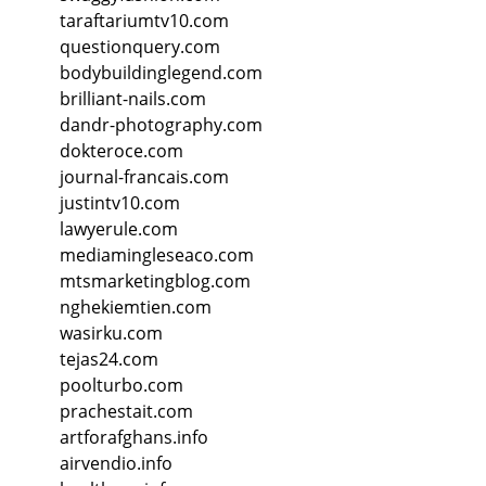
taraftariumtv10.com
questionquery.com
bodybuildinglegend.com
brilliant-nails.com
dandr-photography.com
dokteroce.com
journal-francais.com
justintv10.com
lawyerule.com
mediamingleseaco.com
mtsmarketingblog.com
nghekiemtien.com
wasirku.com
tejas24.com
poolturbo.com
prachestait.com
artforafghans.info
airvendio.info