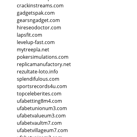
crackinstreams.com
gadgetspak.com
gearsngadget.com
hireseodoctor.com
lapsfit.com
levelup-fast.com
mytreepla.net
pokersimulations.com
replicamanufactory.net
rezultate-loto.info
splendifulous.com
sportsrecords4u.com
topceleberites.com
ufabetting8m4.com
ufabetunionum3.com
ufabetvalueum3.com
ufabetvaultm7.com
ufabetvillageum7.com