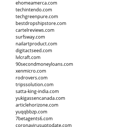
ehomeamerca.com
techintendo.com
techgreenpure.com
bestdropshipstore.com
cartelreviews.com
surfsway.com
nailartproduct.com
digitactseed.com
lvlcraft.com
90secondmoneyloans.com
xenmicro.com
rodrovers.com
tripssolution.com
satta-king-india.com
yukigassencanada.com
articlehorizone.com
yuqqbbzp.com
7betagents6.com
coronavirusuptodate.com