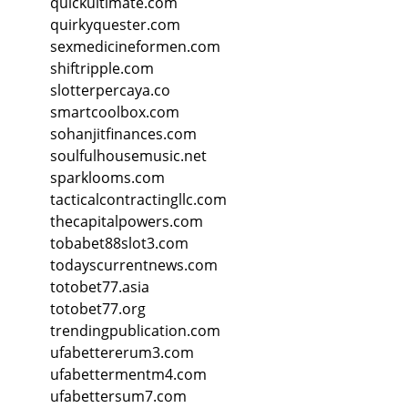
quickultimate.com
quirkyquester.com
sexmedicineformen.com
shiftripple.com
slotterpercaya.co
smartcoolbox.com
sohanjitfinances.com
soulfulhousemusic.net
sparklooms.com
tacticalcontractingllc.com
thecapitalpowers.com
tobabet88slot3.com
todayscurrentnews.com
totobet77.asia
totobet77.org
trendingpublication.com
ufabettererum3.com
ufabettermentm4.com
ufabettersum7.com