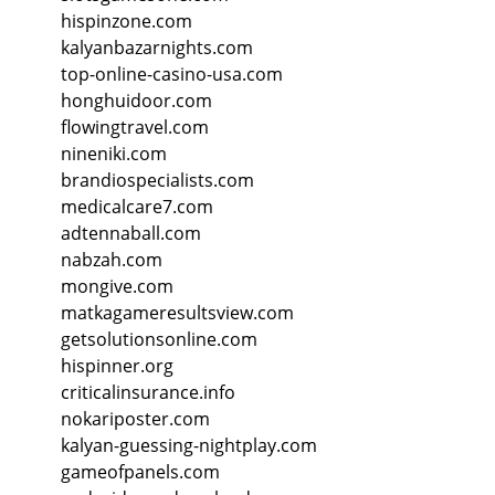
hispinzone.com
kalyanbazarnights.com
top-online-casino-usa.com
honghuidoor.com
flowingtravel.com
nineniki.com
brandiospecialists.com
medicalcare7.com
adtennaball.com
nabzah.com
mongive.com
matkagameresultsview.com
getsolutionsonline.com
hispinner.org
criticalinsurance.info
nokariposter.com
kalyan-guessing-nightplay.com
gameofpanels.com