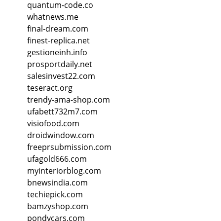
quantum-code.co
whatnews.me
final-dream.com
finest-replica.net
gestioneinh.info
prosportdaily.net
salesinvest22.com
teseract.org
trendy-ama-shop.com
ufabett732m7.com
visiofood.com
droidwindow.com
freeprsubmission.com
ufagold666.com
myinteriorblog.com
bnewsindia.com
techiepick.com
bamzyshop.com
pondycars.com