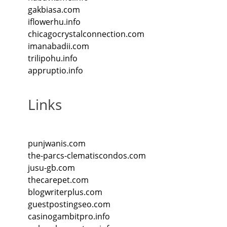
gakbiasa.com
iflowerhu.info
chicagocrystalconnection.com
imanabadii.com
trilipohu.info
appruptio.info
Links
punjwanis.com
the-parcs-clematiscondos.com
jusu-gb.com
thecarepet.com
blogwriterplus.com
guestpostingseo.com
casinogambitpro.info