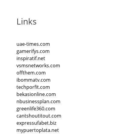
Links
uae-times.com
gamerifys.com
inspiratif.net
vsmsnetworks.com
offthem.com
ibommatv.com
techporfit.com
bekasionline.com
nbusinessplan.com
greenlife360.com
cantshoutitout.com
expressufabet.biz
mypuertoplata.net