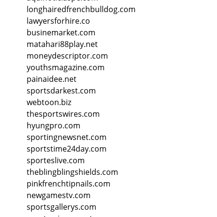
longhairedfrenchbulldog.com
lawyersforhire.co
businemarket.com
matahari88play.net
moneydescriptor.com
youthsmagazine.com
painaidee.net
sportsdarkest.com
webtoon.biz
thesportswires.com
hyungpro.com
sportingnewsnet.com
sportstime24day.com
sporteslive.com
theblingblingshields.com
pinkfrenchtipnails.com
newgamestv.com
sportsgallerys.com