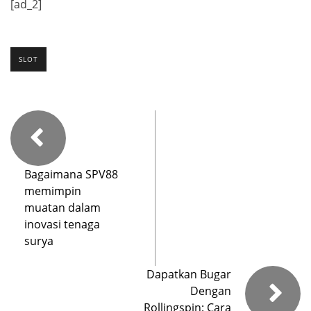
[ad_2]
SLOT
Bagaimana SPV88
memimpin
muatan dalam
inovasi tenaga
surya
Dapatkan Bugar
Dengan
Rollingspin: Cara