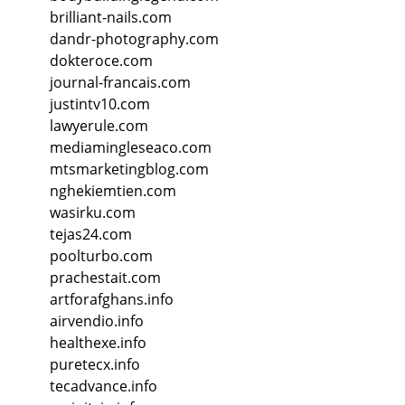
brilliant-nails.com
dandr-photography.com
dokteroce.com
journal-francais.com
justintv10.com
lawyerule.com
mediamingleseaco.com
mtsmarketingblog.com
nghekiemtien.com
wasirku.com
tejas24.com
poolturbo.com
prachestait.com
artforafghans.info
airvendio.info
healthexe.info
puretecx.info
tecadvance.info