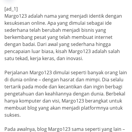
[ad_1]
Margo123 adalah nama yang menjadi identik dengan
kesuksesan online. Apa yang dimulai sebagai ide
sederhana telah berubah menjadi bisnis yang
berkembang pesat yang telah membuat internet
dengan badai. Dari awal yang sederhana hingga
pencapaian luar biasa, kisah Margo123 adalah salah
satu tekad, kerja keras, dan inovasi.
Perjalanan Margo123 dimulai seperti banyak orang lain
di dunia online – dengan hasrat dan mimpi. Dia selalu
tertarik pada mode dan kecantikan dan ingin berbagi
pengetahuan dan keahliannya dengan dunia. Berbekal
hanya komputer dan visi, Margo123 berangkat untuk
membuat blog yang akan menjadi platformnya untuk
sukses.
Pada awalnya, blog Margo123 sama seperti yang lain –