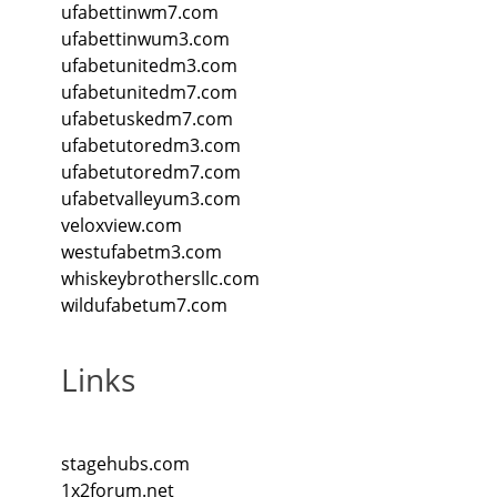
ufabettinwm7.com
ufabettinwum3.com
ufabetunitedm3.com
ufabetunitedm7.com
ufabetuskedm7.com
ufabetutoredm3.com
ufabetutoredm7.com
ufabetvalleyum3.com
veloxview.com
westufabetm3.com
whiskeybrothersllc.com
wildufabetum7.com
Links
stagehubs.com
1x2forum.net