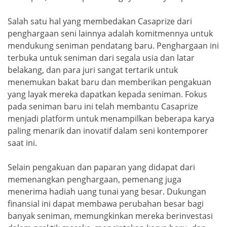
Salah satu hal yang membedakan Casaprize dari
penghargaan seni lainnya adalah komitmennya untuk
mendukung seniman pendatang baru. Penghargaan ini
terbuka untuk seniman dari segala usia dan latar
belakang, dan para juri sangat tertarik untuk
menemukan bakat baru dan memberikan pengakuan
yang layak mereka dapatkan kepada seniman. Fokus
pada seniman baru ini telah membantu Casaprize
menjadi platform untuk menampilkan beberapa karya
paling menarik dan inovatif dalam seni kontemporer
saat ini.
Selain pengakuan dan paparan yang didapat dari
memenangkan penghargaan, pemenang juga
menerima hadiah uang tunai yang besar. Dukungan
finansial ini dapat membawa perubahan besar bagi
banyak seniman, memungkinkan mereka berinvestasi