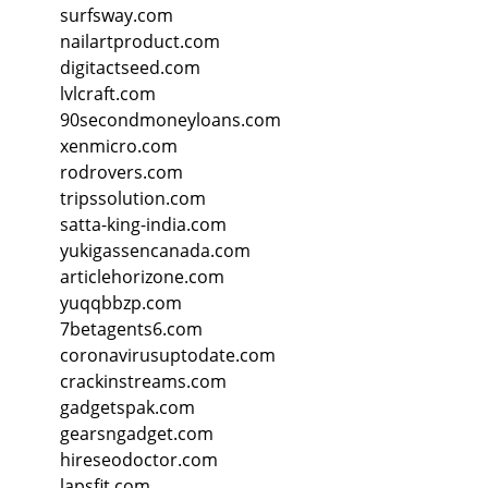
surfsway.com
nailartproduct.com
digitactseed.com
lvlcraft.com
90secondmoneyloans.com
xenmicro.com
rodrovers.com
tripssolution.com
satta-king-india.com
yukigassencanada.com
articlehorizone.com
yuqqbbzp.com
7betagents6.com
coronavirusuptodate.com
crackinstreams.com
gadgetspak.com
gearsngadget.com
hireseodoctor.com
lapsfit.com