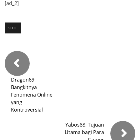
[ad_2]
SLOT
Dragon69:
Bangkitnya
Fenomena Online
yang
Kontroversial
Yabos88: Tujuan
Utama bagi Para
Gamer