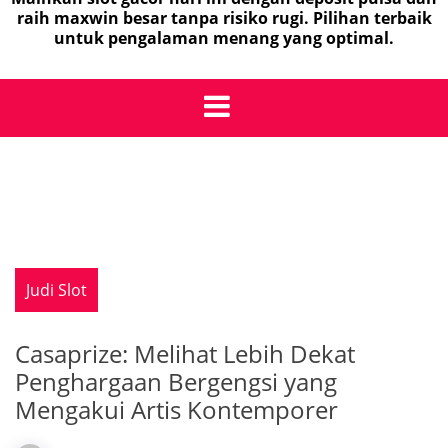
raih maxwin besar tanpa risiko rugi. Pilihan terbaik
untuk pengalaman menang yang optimal.
Judi Slot
Casaprize: Melihat Lebih Dekat
Penghargaan Bergengsi yang
Mengakui Artis Kontemporer