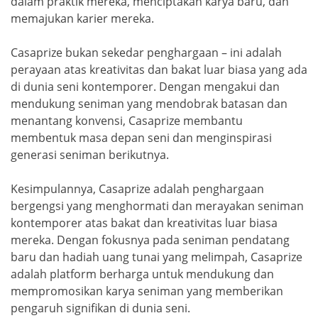
dalam praktik mereka, menciptakan karya baru, dan
memajukan karier mereka.
Casaprize bukan sekedar penghargaan – ini adalah
perayaan atas kreativitas dan bakat luar biasa yang ada
di dunia seni kontemporer. Dengan mengakui dan
mendukung seniman yang mendobrak batasan dan
menantang konvensi, Casaprize membantu
membentuk masa depan seni dan menginspirasi
generasi seniman berikutnya.
Kesimpulannya, Casaprize adalah penghargaan
bergengsi yang menghormati dan merayakan seniman
kontemporer atas bakat dan kreativitas luar biasa
mereka. Dengan fokusnya pada seniman pendatang
baru dan hadiah uang tunai yang melimpah, Casaprize
adalah platform berharga untuk mendukung dan
mempromosikan karya seniman yang memberikan
pengaruh signifikan di dunia seni.