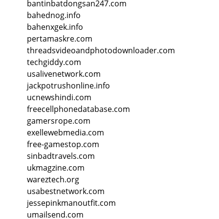
bantinbatdongsan247.com
bahednog.info
bahenxgek.info
pertamaskre.com
threadsvideoandphotodownloader.com
techgiddy.com
usalivenetwork.com
jackpotrushonline.info
ucnewshindi.com
freecellphonedatabase.com
gamersrope.com
exellewebmedia.com
free-gamestop.com
sinbadtravels.com
ukmagzine.com
wareztech.org
usabestnetwork.com
jessepinkmanoutfit.com
umailsend.com