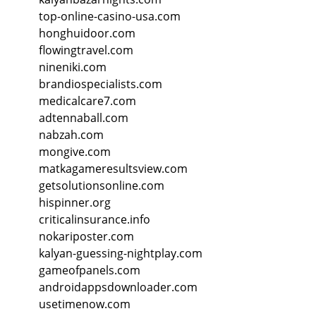
top-online-casino-usa.com
honghuidoor.com
flowingtravel.com
nineniki.com
brandiospecialists.com
medicalcare7.com
adtennaball.com
nabzah.com
mongive.com
matkagameresultsview.com
getsolutionsonline.com
hispinner.org
criticalinsurance.info
nokariposter.com
kalyan-guessing-nightplay.com
gameofpanels.com
androidappsdownloader.com
usetimenow.com