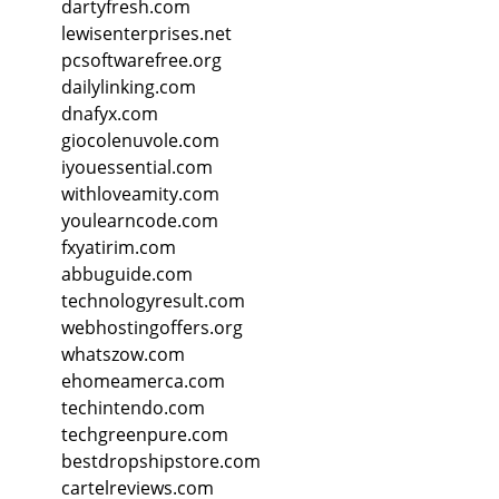
dartyfresh.com
lewisenterprises.net
pcsoftwarefree.org
dailylinking.com
dnafyx.com
giocolenuvole.com
iyouessential.com
withloveamity.com
youlearncode.com
fxyatirim.com
abbuguide.com
technologyresult.com
webhostingoffers.org
whatszow.com
ehomeamerca.com
techintendo.com
techgreenpure.com
bestdropshipstore.com
cartelreviews.com