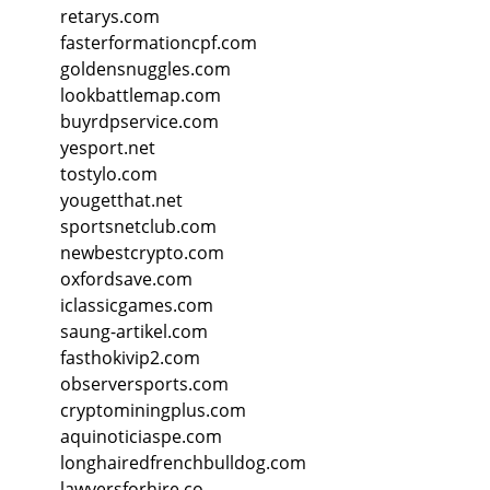
retarys.com
fasterformationcpf.com
goldensnuggles.com
lookbattlemap.com
buyrdpservice.com
yesport.net
tostylo.com
yougetthat.net
sportsnetclub.com
newbestcrypto.com
oxfordsave.com
iclassicgames.com
saung-artikel.com
fasthokivip2.com
observersports.com
cryptominingplus.com
aquinoticiaspe.com
longhairedfrenchbulldog.com
lawyersforhire.co