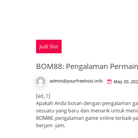
Judi Slot
BOM88: Pengalaman Permaina
admin@yourfreehost.info
May 20, 20
[ad_1]
Apakah Anda bosan dengan pengalaman ga
sesuatu yang baru dan menarik untuk mening
BOM88, pengalaman game online terbaik ya
berjam -jam.