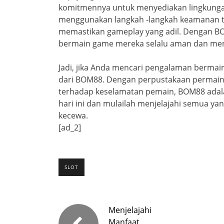
komitmennya untuk menyediakan lingkung
menggunakan langkah -langkah keamanan t
memastikan gameplay yang adil. Dengan B
bermain game mereka selalu aman dan me
Jadi, jika Anda mencari pengalaman bermain 
dari BOM88. Dengan perpustakaan permainan 
terhadap keselamatan pemain, BOM88 adalah
hari ini dan mulailah menjelajahi semua ya
kecewa.
[ad_2]
SLOT
Menjelajahi
Manfaat