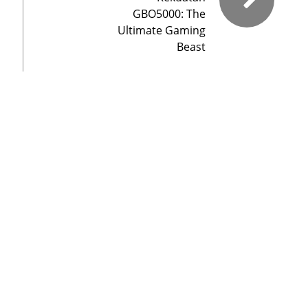
GBO5000: The
Ultimate Gaming
Beast