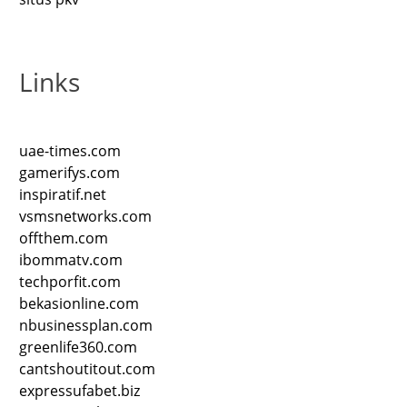
Links
uae-times.com
gamerifys.com
inspiratif.net
vsmsnetworks.com
offthem.com
ibommatv.com
techporfit.com
bekasionline.com
nbusinessplan.com
greenlife360.com
cantshoutitout.com
expressufabet.biz