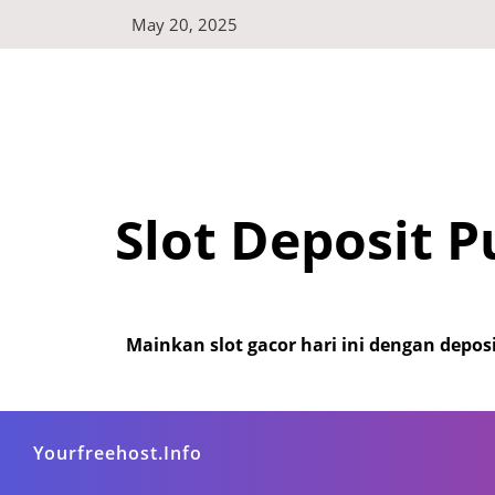
Skip
May 20, 2025
to
content
Slot Deposit P
Mainkan slot gacor hari ini dengan depos
Yourfreehost.info