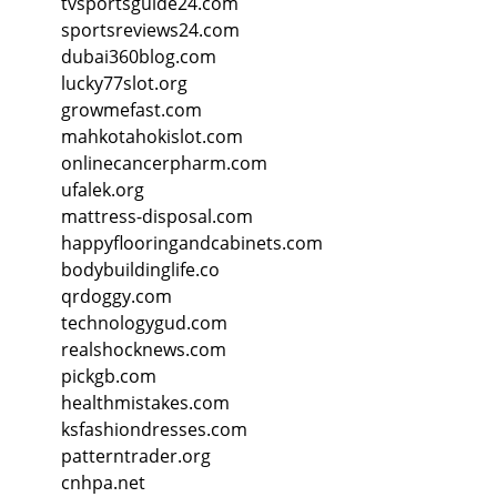
tvsportsguide24.com
sportsreviews24.com
dubai360blog.com
lucky77slot.org
growmefast.com
mahkotahokislot.com
onlinecancerpharm.com
ufalek.org
mattress-disposal.com
happyflooringandcabinets.com
bodybuildinglife.co
qrdoggy.com
technologygud.com
realshocknews.com
pickgb.com
healthmistakes.com
ksfashiondresses.com
patterntrader.org
cnhpa.net