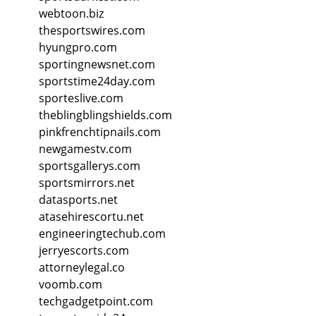
webtoon.biz
thesportswires.com
hyungpro.com
sportingnewsnet.com
sportstime24day.com
sporteslive.com
theblingblingshields.com
pinkfrenchtipnails.com
newgamestv.com
sportsgallerys.com
sportsmirrors.net
datasports.net
atasehirescortu.net
engineeringtechub.com
jerryescorts.com
attorneylegal.co
voomb.com
techgadgetpoint.com