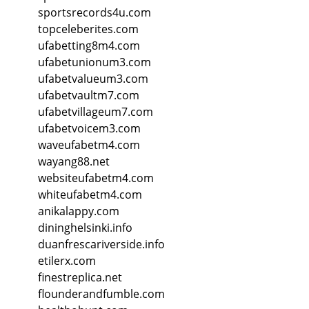
sportsrecords4u.com
topceleberites.com
ufabetting8m4.com
ufabetunionum3.com
ufabetvalueum3.com
ufabetvaultm7.com
ufabetvillageum7.com
ufabetvoicem3.com
waveufabetm4.com
wayang88.net
websiteufabetm4.com
whiteufabetm4.com
anikalappy.com
dininghelsinki.info
duanfrescariverside.info
etilerx.com
finestreplica.net
flounderandfumble.com