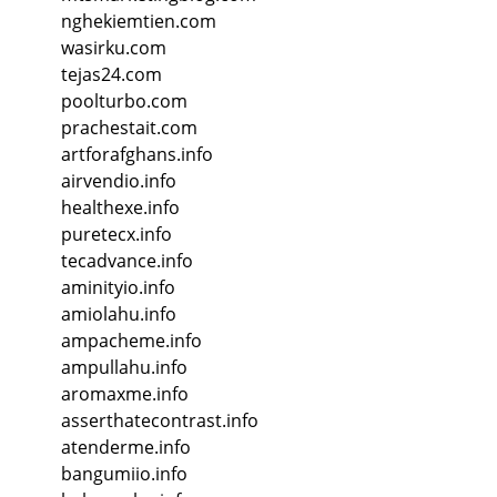
nghekiemtien.com
wasirku.com
tejas24.com
poolturbo.com
prachestait.com
artforafghans.info
airvendio.info
healthexe.info
puretecx.info
tecadvance.info
aminityio.info
amiolahu.info
ampacheme.info
ampullahu.info
aromaxme.info
asserthatecontrast.info
atenderme.info
bangumiio.info