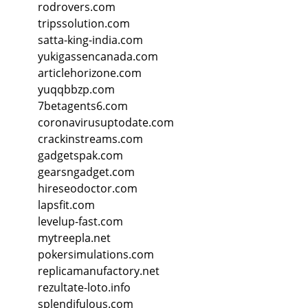
rodrovers.com
tripssolution.com
satta-king-india.com
yukigassencanada.com
articlehorizone.com
yuqqbbzp.com
7betagents6.com
coronavirusuptodate.com
crackinstreams.com
gadgetspak.com
gearsngadget.com
hireseodoctor.com
lapsfit.com
levelup-fast.com
mytreepla.net
pokersimulations.com
replicamanufactory.net
rezultate-loto.info
splendifulous.com