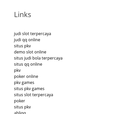
Links
judi slot terpercaya
judi qq online
situs pkv
demo slot online
situs judi bola terpercaya
situs qq online
pkv
poker online
pkv games
situs pkv games
situs slot terpercaya
poker
situs pkv
ahliqq