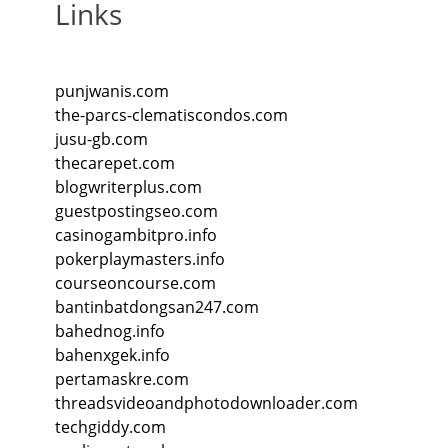
Links
punjwanis.com
the-parcs-clematiscondos.com
jusu-gb.com
thecarepet.com
blogwriterplus.com
guestpostingseo.com
casinogambitpro.info
pokerplaymasters.info
courseoncourse.com
bantinbatdongsan247.com
bahednog.info
bahenxgek.info
pertamaskre.com
threadsvideoandphotodownloader.com
techgiddy.com