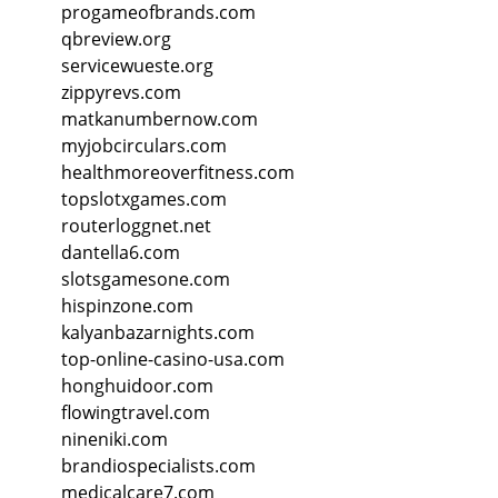
progameofbrands.com
qbreview.org
servicewueste.org
zippyrevs.com
matkanumbernow.com
myjobcirculars.com
healthmoreoverfitness.com
topslotxgames.com
routerloggnet.net
dantella6.com
slotsgamesone.com
hispinzone.com
kalyanbazarnights.com
top-online-casino-usa.com
honghuidoor.com
flowingtravel.com
nineniki.com
brandiospecialists.com
medicalcare7.com