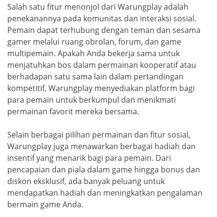
Salah satu fitur menonjol dari Warungplay adalah
penekanannya pada komunitas dan interaksi sosial.
Pemain dapat terhubung dengan teman dan sesama
gamer melalui ruang obrolan, forum, dan game
multipemain. Apakah Anda bekerja sama untuk
menjatuhkan bos dalam permainan kooperatif atau
berhadapan satu sama lain dalam pertandingan
kompetitif, Warungplay menyediakan platform bagi
para pemain untuk berkumpul dan menikmati
permainan favorit mereka bersama.
Selain berbagai pilihan permainan dan fitur sosial,
Warungplay juga menawarkan berbagai hadiah dan
insentif yang menarik bagi para pemain. Dari
pencapaian dan piala dalam game hingga bonus dan
diskon eksklusif, ada banyak peluang untuk
mendapatkan hadiah dan meningkatkan pengalaman
bermain game Anda.