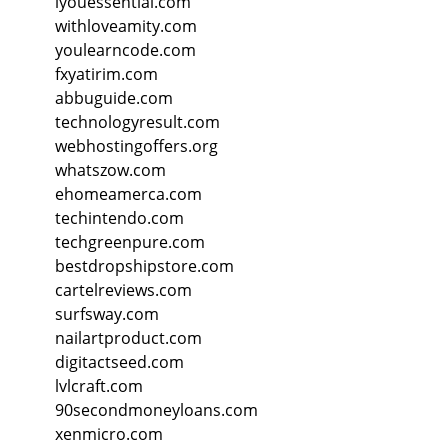
iyouessential.com
withloveamity.com
youlearncode.com
fxyatirim.com
abbuguide.com
technologyresult.com
webhostingoffers.org
whatszow.com
ehomeamerca.com
techintendo.com
techgreenpure.com
bestdropshipstore.com
cartelreviews.com
surfsway.com
nailartproduct.com
digitactseed.com
lvlcraft.com
90secondmoneyloans.com
xenmicro.com