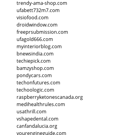
trendy-ama-shop.com
ufabett732m7.com
visiofood.com
droidwindow.com
freeprsubmission.com
ufagold666.com
myinteriorblog.com
bnewsindia.com
techiepick.com
bamzyshop.com
pondycars.com
techonfutures.com
techoologic.com
raspberryketonescanada.org
medihealthrules.com
usathrill.com
vshapedental.com
canfandalucia.org
yourengineguide.com