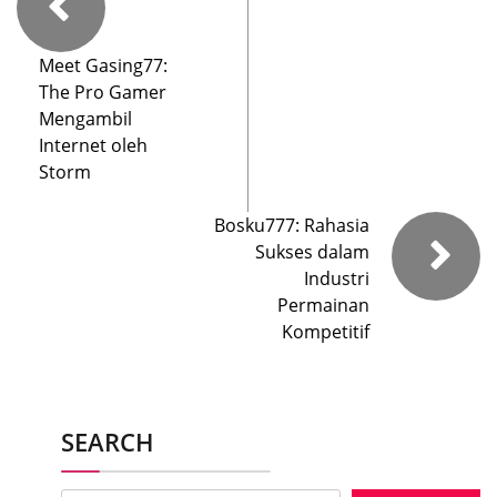
Meet Gasing77:
The Pro Gamer
Mengambil
Internet oleh
Storm
Bosku777: Rahasia
Sukses dalam
Industri
Permainan
Kompetitif
SEARCH