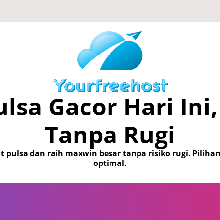
ulsa Gacor Hari In
Tanpa Rugi
it pulsa dan raih maxwin besar tanpa risiko rugi. Pil
optimal.