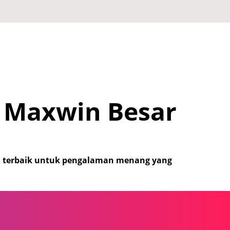
i, Maxwin Besar
ihan terbaik untuk pengalaman menang yang