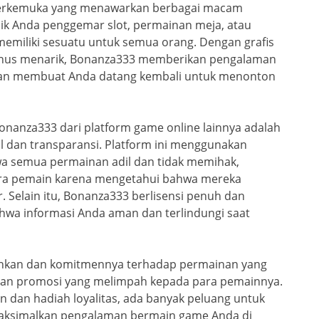
 terkemuka yang menawarkan berbagai macam
ik Anda penggemar slot, permainan meja, atau
emiliki sesuatu untuk semua orang. Dengan grafis
r bonus menarik, Bonanza333 memberikan pengalaman
akan membuat Anda datang kembali untuk menonton
nanza333 dari platform game online lainnya adalah
 dan transparansi. Platform ini menggunakan
a semua permainan adil dan tidak memihak,
ra pemain karena mengetahui bahwa mereka
 Selain itu, Bonanza333 berlisensi penuh dan
ahwa informasi Anda aman dan terlindungi saat
ankan dan komitmennya terhadap permainan yang
dan promosi yang melimpah kepada para pemainnya.
 dan hadiah loyalitas, ada banyak peluang untuk
ksimalkan pengalaman bermain game Anda di