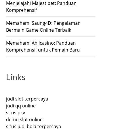
Menjelajahi Majestibet: Panduan
Komprehensif
Memahami Saung4D: Pengalaman
Bermain Game Online Terbaik
Memahami Ahlicasino: Panduan
Komprehensif untuk Pemain Baru
Links
judi slot terpercaya
judi qq online
situs pkv
demo slot online
situs judi bola terpercaya