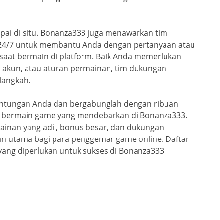
ai di situ. Bonanza333 juga menawarkan tim
 24/7 untuk membantu Anda dengan pertanyaan atau
saat bermain di platform. Baik Anda memerlukan
 akun, atau aturan permainan, tim dukungan
langkah.
ntungan Anda dan bergabunglah dengan ribuan
 bermain game yang mendebarkan di Bonanza333.
inan yang adil, bonus besar, dan dukungan
an utama bagi para penggemar game online. Daftar
 yang diperlukan untuk sukses di Bonanza333!