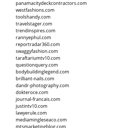
panamacitydeckcontractors.com
westfashions.com
toolshandy.com
travelstager.com
trendinspires.com
rannyephul.com
reportradar360.com
swaggyfashion.com
taraftariumtv10.com
questionquery.com
bodybuildinglegend.com
brilliant-nails.com
dandr-photography.com
dokteroce.com
journal-francais.com
justintv10.com
lawyerule.com
mediamingleseaco.com
mtsmarketingblog.com