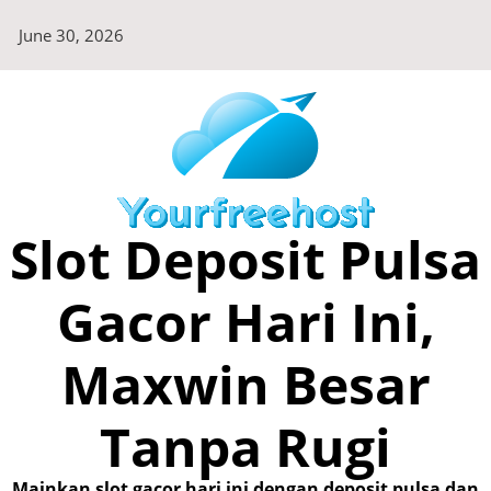
Skip
June 30, 2026
to
content
Slot Deposit Pulsa
Gacor Hari Ini,
Maxwin Besar
Tanpa Rugi
Mainkan slot gacor hari ini dengan deposit pulsa dan