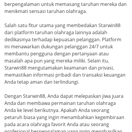
berpengalaman untuk memasang taruhan mereka dan
menikmati sensasi taruhan olahraga.
Salah satu fitur utama yang membedakan Starwin88
dari platform taruhan olahraga lainnya adalah
dedikasinya terhadap kepuasan pelanggan. Platform
ini menawarkan dukungan pelanggan 24/7 untuk
membantu pengguna dengan pertanyaan atau
masalah apa pun yang mereka miliki. Selain itu,
Starwin88 mengutamakan keamanan dan privasi,
memastikan informasi pribadi dan transaksi keuangan
Anda tetap aman dan terlindungi.
Dengan Starwin88, Anda dapat melepaskan jiwa juara
Anda dan membawa permainan taruhan olahraga
Anda ke level berikutnya. Apakah Anda seorang
petaruh biasa yang ingin menambahkan kegembiraan
pada acara olahraga favorit Anda atau seorang
profesional berpengalaman yang ingin menghasilkan