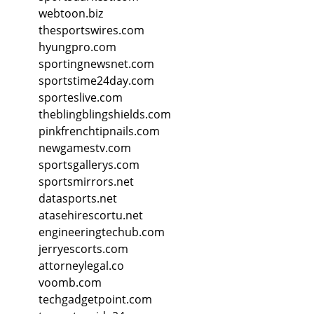
webtoon.biz
thesportswires.com
hyungpro.com
sportingnewsnet.com
sportstime24day.com
sporteslive.com
theblingblingshields.com
pinkfrenchtipnails.com
newgamestv.com
sportsgallerys.com
sportsmirrors.net
datasports.net
atasehirescortu.net
engineeringtechub.com
jerryescorts.com
attorneylegal.co
voomb.com
techgadgetpoint.com