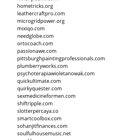
hometricks.org
leathercraftpro.com
microgridpower.org
mixiqo.com
needglobe.com
ortocoach.com
passionawe.com
pittsburghpaintingprofessionals.com
plumberryworks.com
psychoterapiawioletanowak.com
quickultimate.com
quirkyquester.com
sexmedicineformen.com
shiftripple.com
slotterpercaya.co
smartcoolbox.com
sohanjitfinances.com
soulfulhousemusic.net