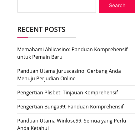
Search
RECENT POSTS
Memahami Ahlicasino: Panduan Komprehensif
untuk Pemain Baru
Panduan Utama Juruscasino: Gerbang Anda
Menuju Perjudian Online
Pengertian Plisbet: Tinjauan Komprehensif
Pengertian Bunga99: Panduan Komprehensif
Panduan Utama Winlose99: Semua yang Perlu
Anda Ketahui