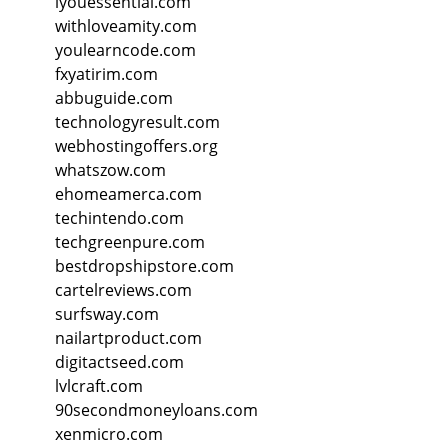
iyouessential.com
withloveamity.com
youlearncode.com
fxyatirim.com
abbuguide.com
technologyresult.com
webhostingoffers.org
whatszow.com
ehomeamerca.com
techintendo.com
techgreenpure.com
bestdropshipstore.com
cartelreviews.com
surfsway.com
nailartproduct.com
digitactseed.com
lvlcraft.com
90secondmoneyloans.com
xenmicro.com