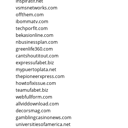
inspiratif.net
vsmsnetworks.com
offthem.com
ibommatv.com
techporfit.com
bekasionline.com
nbusinessplan.com
greenlife360.com
cantshoutitout.com
expressufabet.biz
mypuertoplata.net
thepioneerxpress.com
howtofixissue.com
teamufabet.biz
webfullform.com
allviddownload.com
decorsmag.com
gamblingcasinonews.com
universitiesofamerica.net