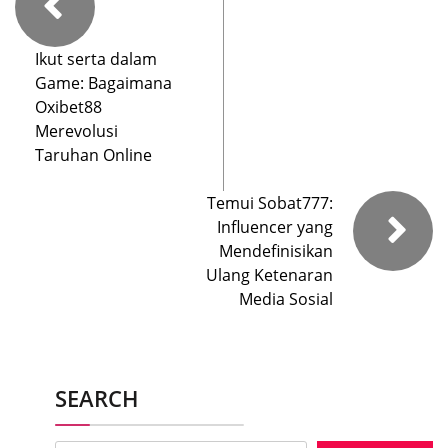
Ikut serta dalam
Game: Bagaimana
Oxibet88
Merevolusi
Taruhan Online
Temui Sobat777:
Influencer yang
Mendefinisikan
Ulang Ketenaran
Media Sosial
SEARCH