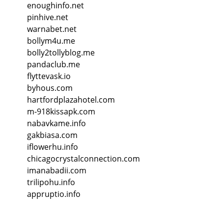
enoughinfo.net
pinhive.net
warnabet.net
bollym4u.me
bolly2tollyblog.me
pandaclub.me
flyttevask.io
byhous.com
hartfordplazahotel.com
m-918kissapk.com
nabavkame.info
gakbiasa.com
iflowerhu.info
chicagocrystalconnection.com
imanabadii.com
trilipohu.info
appruptio.info