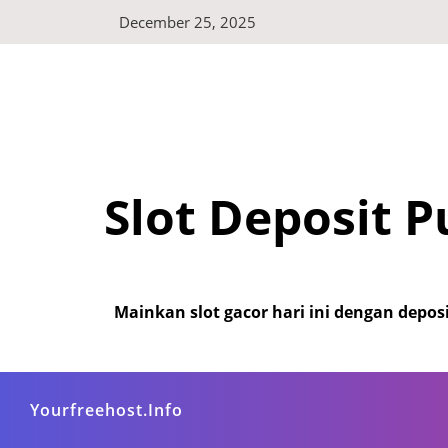
Skip
December 25, 2025
to
content
Slot Deposit P
Mainkan slot gacor hari ini dengan depos
Yourfreehost.info