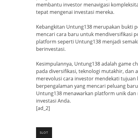
membantu investor menavigasi kompleksit
tepat mengenai investasi mereka.
Kebangkitan Untung138 merupakan bukti peru
mencari cara baru untuk mendiversifikasi
platform seperti Untung138 menjadi semak
berinvestasi.
Kesimpulannya, Untung138 adalah game chan
pada diversifikasi, teknologi mutakhir, d
merevolusi cara investor mendekati tujuan
berpengalaman yang mencari peluang baru 
Untung138 menawarkan platform unik dan
investasi Anda.
[ad_2]
SLOT