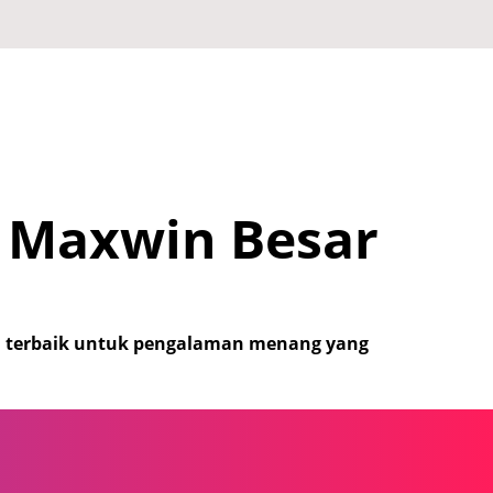
i, Maxwin Besar
ihan terbaik untuk pengalaman menang yang