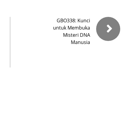
GBO338: Kunci
untuk Membuka
Misteri DNA
Manusia