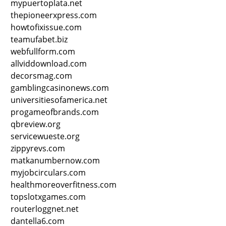
mypuertoplata.net
thepioneerxpress.com
howtofixissue.com
teamufabet.biz
webfullform.com
allviddownload.com
decorsmag.com
gamblingcasinonews.com
universitiesofamerica.net
progameofbrands.com
qbreview.org
servicewueste.org
zippyrevs.com
matkanumbernow.com
myjobcirculars.com
healthmoreoverfitness.com
topslotxgames.com
routerloggnet.net
dantella6.com