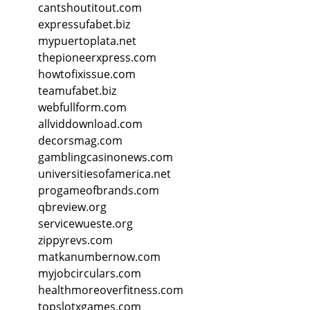
cantshoutitout.com
expressufabet.biz
mypuertoplata.net
thepioneerxpress.com
howtofixissue.com
teamufabet.biz
webfullform.com
allviddownload.com
decorsmag.com
gamblingcasinonews.com
universitiesofamerica.net
progameofbrands.com
qbreview.org
servicewueste.org
zippyrevs.com
matkanumbernow.com
myjobcirculars.com
healthmoreoverfitness.com
topslotxgames.com