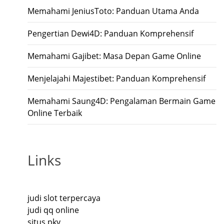
Memahami JeniusToto: Panduan Utama Anda
Pengertian Dewi4D: Panduan Komprehensif
Memahami Gajibet: Masa Depan Game Online
Menjelajahi Majestibet: Panduan Komprehensif
Memahami Saung4D: Pengalaman Bermain Game
Online Terbaik
Links
judi slot terpercaya
judi qq online
situs pkv