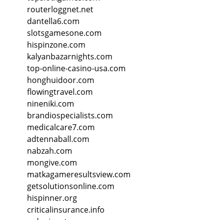
routerloggnet.net
dantella6.com
slotsgamesone.com
hispinzone.com
kalyanbazarnights.com
top-online-casino-usa.com
honghuidoor.com
flowingtravel.com
nineniki.com
brandiospecialists.com
medicalcare7.com
adtennaball.com
nabzah.com
mongive.com
matkagameresultsview.com
getsolutionsonline.com
hispinner.org
criticalinsurance.info