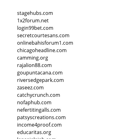
stagehubs.com
1x2forum.net
login99bet.com
secretcourtesans.com
onlinebahisforum1.com
chicagoheadline.com
camming.org
rajalion88.com
goupuntacana.com
riversedgepark.com
zaseez.com
catchycrunch.com
nofaphub.com
nefertitingalls.com
patsyscreations.com
income4proof.com
educaritas.org