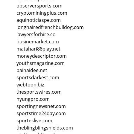
observersports.com
cryptominingplus.com
aquinoticiaspe.com
longhairedfrenchbulldog.com
lawyersforhire.co
businemarket.com
matahari88play.net
moneydescriptor.com
youthsmagazine.com
painaidee.net
sportsdarkest.com
webtoon.biz
thesportswires.com
hyungpro.com
sportingnewsnet.com
sportstime24day.com
sporteslive.com
theblingblingshields.com