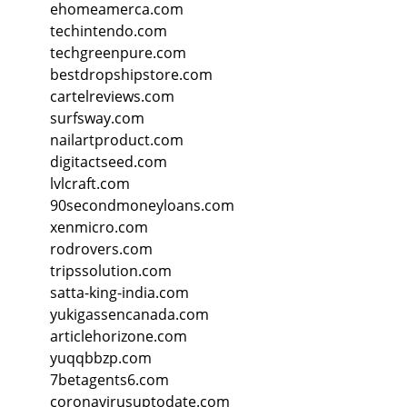
ehomeamerca.com
techintendo.com
techgreenpure.com
bestdropshipstore.com
cartelreviews.com
surfsway.com
nailartproduct.com
digitactseed.com
lvlcraft.com
90secondmoneyloans.com
xenmicro.com
rodrovers.com
tripssolution.com
satta-king-india.com
yukigassencanada.com
articlehorizone.com
yuqqbbzp.com
7betagents6.com
coronavirusuptodate.com