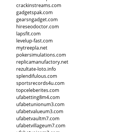
crackinstreams.com
gadgetspak.com
gearsngadget.com
hireseodoctor.com
lapsfit.com
levelup-fast.com
mytreepla.net
pokersimulations.com
replicamanufactory.net
rezultate-loto.info
splendifulous.com
sportsrecords4u.com
topceleberites.com
ufabetting8m4.com
ufabetunionum3.com
ufabetvalueum3.com
ufabetvaultm7.com
ufabetvillageum7.com