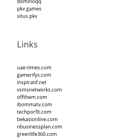
dominoqq
pkv games
situs pkv
Links
uae-times.com
gamerifys.com
inspiratif.net
vsmsnetworks.com
offthem.com
ibommatv.com
techporfit.com
bekasionline.com
nbusinessplan.com
greenlife360.com