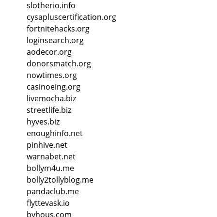
slotherio.info
cysapluscertification.org
fortnitehacks.org
loginsearch.org
aodecor.org
donorsmatch.org
nowtimes.org
casinoeing.org
livemocha.biz
streetlife.biz
hyves.biz
enoughinfo.net
pinhive.net
warnabet.net
bollym4u.me
bolly2tollyblog.me
pandaclub.me
flyttevask.io
byhous.com