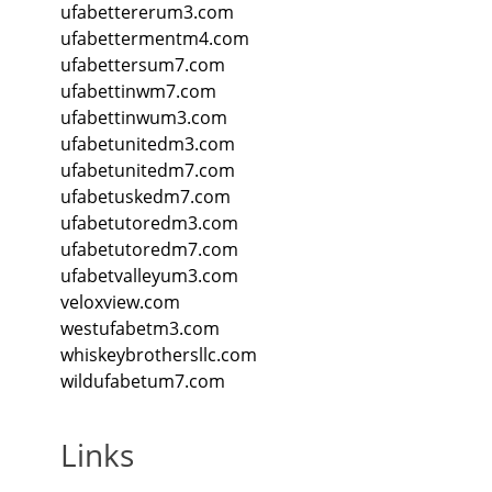
ufabettererum3.com
ufabettermentm4.com
ufabettersum7.com
ufabettinwm7.com
ufabettinwum3.com
ufabetunitedm3.com
ufabetunitedm7.com
ufabetuskedm7.com
ufabetutoredm3.com
ufabetutoredm7.com
ufabetvalleyum3.com
veloxview.com
westufabetm3.com
whiskeybrothersllc.com
wildufabetum7.com
Links