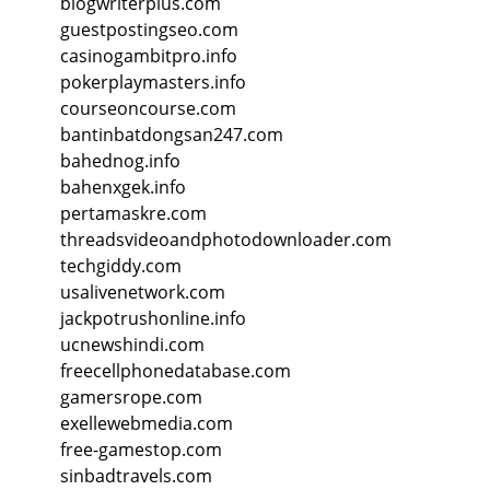
blogwriterplus.com
guestpostingseo.com
casinogambitpro.info
pokerplaymasters.info
courseoncourse.com
bantinbatdongsan247.com
bahednog.info
bahenxgek.info
pertamaskre.com
threadsvideoandphotodownloader.com
techgiddy.com
usalivenetwork.com
jackpotrushonline.info
ucnewshindi.com
freecellphonedatabase.com
gamersrope.com
exellewebmedia.com
free-gamestop.com
sinbadtravels.com