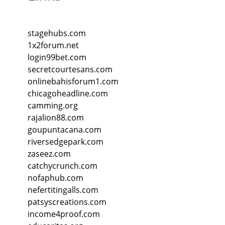
stagehubs.com
1x2forum.net
login99bet.com
secretcourtesans.com
onlinebahisforum1.com
chicagoheadline.com
camming.org
rajalion88.com
goupuntacana.com
riversedgepark.com
zaseez.com
catchycrunch.com
nofaphub.com
nefertitingalls.com
patsyscreations.com
income4proof.com