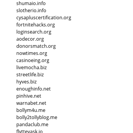
shumaio.info
slotherio.info
cysapluscertification.org
fortnitehacks.org
loginsearch.org
aodecor.org
donorsmatch.org
nowtimes.org
casinoeing.org
livemocha.biz
streetlife.biz
hyves.biz
enoughinfo.net
pinhive.net
warnabet.net
bollym4u.me
bolly2tollyblog.me
pandaclub.me
flyttevask.io