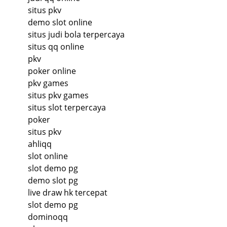
situs pkv
demo slot online
situs judi bola terpercaya
situs qq online
pkv
poker online
pkv games
situs pkv games
situs slot terpercaya
poker
situs pkv
ahliqq
slot online
slot demo pg
demo slot pg
live draw hk tercepat
slot demo pg
dominoqq