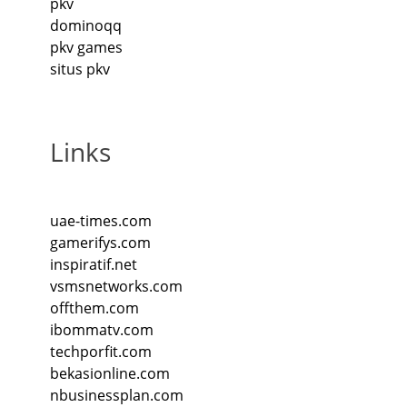
pkv
dominoqq
pkv games
situs pkv
Links
uae-times.com
gamerifys.com
inspiratif.net
vsmsnetworks.com
offthem.com
ibommatv.com
techporfit.com
bekasionline.com
nbusinessplan.com