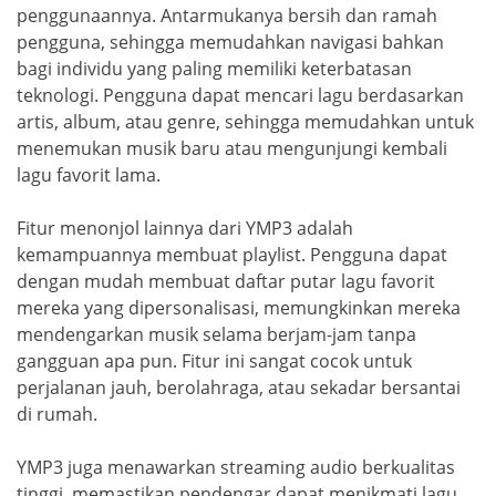
penggunaannya. Antarmukanya bersih dan ramah
pengguna, sehingga memudahkan navigasi bahkan
bagi individu yang paling memiliki keterbatasan
teknologi. Pengguna dapat mencari lagu berdasarkan
artis, album, atau genre, sehingga memudahkan untuk
menemukan musik baru atau mengunjungi kembali
lagu favorit lama.
Fitur menonjol lainnya dari YMP3 adalah
kemampuannya membuat playlist. Pengguna dapat
dengan mudah membuat daftar putar lagu favorit
mereka yang dipersonalisasi, memungkinkan mereka
mendengarkan musik selama berjam-jam tanpa
gangguan apa pun. Fitur ini sangat cocok untuk
perjalanan jauh, berolahraga, atau sekadar bersantai
di rumah.
YMP3 juga menawarkan streaming audio berkualitas
tinggi, memastikan pendengar dapat menikmati lagu