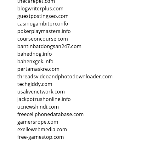
thecarepet.com
blogwriterplus.com
guestpostingseo.com
casinogambitpro.info
pokerplaymasters.info
courseoncourse.com
bantinbatdongsan247.com
bahednog.info
bahenxgek.info
pertamaskre.com
threadsvideoandphotodownloader.com
techgiddy.com
usalivenetwork.com
jackpotrushonline.info
ucnewshindi.com
freecellphonedatabase.com
gamersrope.com
exellewebmedia.com
free-gamestop.com