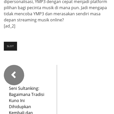
dipersonalisasi, YMP3 dengan cepat menjadi platform
pilihan bagi pecinta musik di mana pun. Jadi mengapa
tidak mencoba YMP3 dan merasakan sendiri masa
depan streaming musik online?
[ad_2]
SLOT
Seni Sultanking:
Bagaimana Tradisi
Kuno Ini
Dihidupkan
Kembali dan