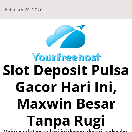
Skip
February 24, 2026
to
content
Slot Deposit Pulsa
Gacor Hari Ini,
Maxwin Besar
Tanpa Rugi
Mainkan slot gacor hari ini dengan deposit pulsa dan