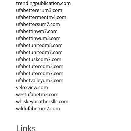
trendingpublication.com
ufabettererum3.com
ufabettermentm4.com
ufabettersum7.com
ufabettinwm7.com
ufabettinwum3.com
ufabetunitedm3.com
ufabetunitedm7.com
ufabetuskedm7.com
ufabetutoredm3.com
ufabetutoredm7.com
ufabetvalleyum3.com
veloxview.com
westufabetm3.com
whiskeybrothersllc.com
wildufabetum7.com
Links