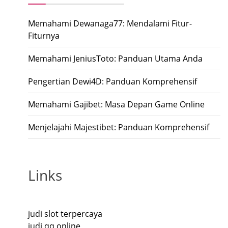
Memahami Dewanaga77: Mendalami Fitur-
Fiturnya
Memahami JeniusToto: Panduan Utama Anda
Pengertian Dewi4D: Panduan Komprehensif
Memahami Gajibet: Masa Depan Game Online
Menjelajahi Majestibet: Panduan Komprehensif
Links
judi slot terpercaya
judi qq online