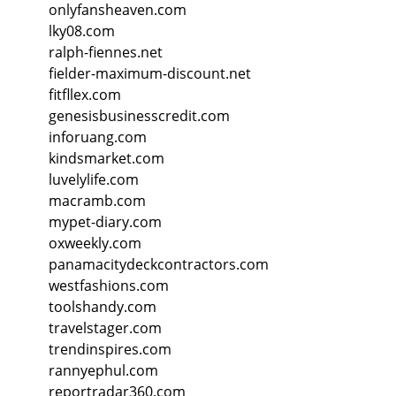
onlyfansheaven.com
lky08.com
ralph-fiennes.net
fielder-maximum-discount.net
fitfllex.com
genesisbusinesscredit.com
inforuang.com
kindsmarket.com
luvelylife.com
macramb.com
mypet-diary.com
oxweekly.com
panamacitydeckcontractors.com
westfashions.com
toolshandy.com
travelstager.com
trendinspires.com
rannyephul.com
reportradar360.com