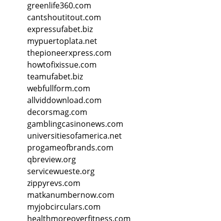
greenlife360.com
cantshoutitout.com
expressufabet.biz
mypuertoplata.net
thepioneerxpress.com
howtofixissue.com
teamufabet.biz
webfullform.com
allviddownload.com
decorsmag.com
gamblingcasinonews.com
universitiesofamerica.net
progameofbrands.com
qbreview.org
servicewueste.org
zippyrevs.com
matkanumbernow.com
myjobcirculars.com
healthmoreoverfitness.com