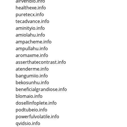
airvendio.info
healthexe.info
puretecx.info
tecadvance.info
aminityio.info
amiolahu.info
ampacheme.info
ampullahu.info
aromaxme.info
asserthatecontrast.info
atenderme.info
bangumiio.info
bekosunhu.info
beneficialgrandiose.info
blomaio.info
dosellinfoplete.info
podtubeio.info
powerfulvolatile.info
qvidsio.info