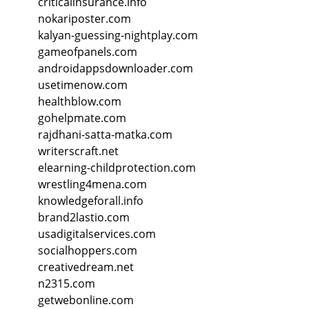
criticalinsurance.info
nokariposter.com
kalyan-guessing-nightplay.com
gameofpanels.com
androidappsdownloader.com
usetimenow.com
healthblow.com
gohelpmate.com
rajdhani-satta-matka.com
writerscraft.net
elearning-childprotection.com
wrestling4mena.com
knowledgeforall.info
brand2lastio.com
usadigitalservices.com
socialhoppers.com
creativedream.net
n2315.com
getwebonline.com