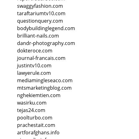
swaggyfashion.com
taraftariumtv10.com
questionquery.com
bodybuildinglegend.com
brilliant-nails.com
dandr-photography.com
dokteroce.com
journal-francais.com
justintv10.com
lawyerule.com
mediamingleseaco.com
mtsmarketingblog.com
nghekiemtien.com
wasirku.com
tejas24.com
poolturbo.com
prachestait.com
artforafghans.info