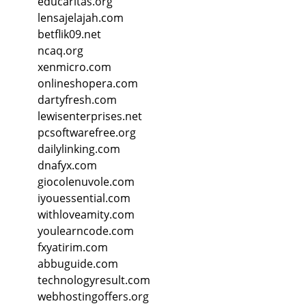
educaritas.org
lensajelajah.com
betflik09.net
ncaq.org
xenmicro.com
onlineshopera.com
dartyfresh.com
lewisenterprises.net
pcsoftwarefree.org
dailylinking.com
dnafyx.com
giocolenuvole.com
iyouessential.com
withloveamity.com
youlearncode.com
fxyatirim.com
abbuguide.com
technologyresult.com
webhostingoffers.org