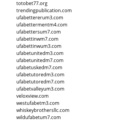
totobet77.org
trendingpublication.com
ufabettererum3.com
ufabettermentm4.com
ufabettersum7.com
ufabettinwm7.com
ufabettinwum3.com
ufabetunitedm3.com
ufabetunitedm7.com
ufabetuskedm7.com
ufabetutoredm3.com
ufabetutoredm7.com
ufabetvalleyum3.com
veloxview.com
westufabetm3.com
whiskeybrothersllc.com
wildufabetum7.com