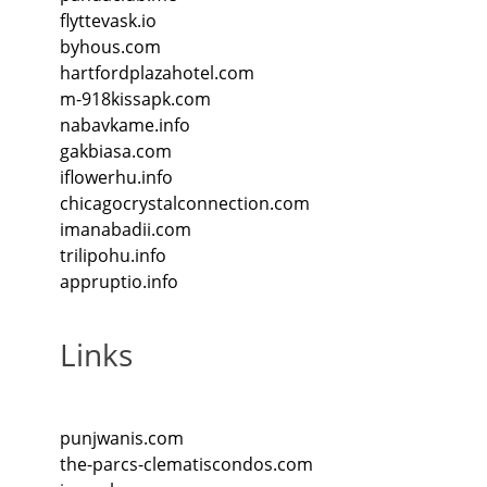
flyttevask.io
byhous.com
hartfordplazahotel.com
m-918kissapk.com
nabavkame.info
gakbiasa.com
iflowerhu.info
chicagocrystalconnection.com
imanabadii.com
trilipohu.info
appruptio.info
Links
punjwanis.com
the-parcs-clematiscondos.com