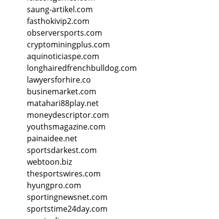
saung-artikel.com
fasthokivip2.com
observersports.com
cryptominingplus.com
aquinoticiaspe.com
longhairedfrenchbulldog.com
lawyersforhire.co
businemarket.com
matahari88play.net
moneydescriptor.com
youthsmagazine.com
painaidee.net
sportsdarkest.com
webtoon.biz
thesportswires.com
hyungpro.com
sportingnewsnet.com
sportstime24day.com