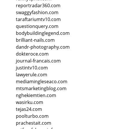
reportradar360.com
swaggyfashion.com
taraftariumtv10.com
questionquery.com
bodybuildinglegend.com
brilliant-nails.com
dandr-photography.com
dokteroce.com
journal-francais.com
justintv10.com
lawyerule.com
mediamingleseaco.com
mtsmarketingblog.com
nghekiemtien.com
wasirku.com
tejas24.com
poolturbo.com
prachestait.com