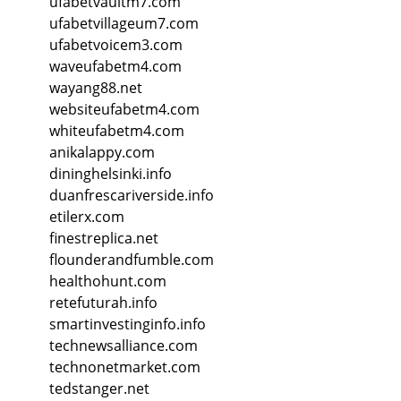
ufabetvaultm7.com
ufabetvillageum7.com
ufabetvoicem3.com
waveufabetm4.com
wayang88.net
websiteufabetm4.com
whiteufabetm4.com
anikalappy.com
dininghelsinki.info
duanfrescariverside.info
etilerx.com
finestreplica.net
flounderandfumble.com
healthohunt.com
retefuturah.info
smartinvestinginfo.info
technewsalliance.com
technonetmarket.com
tedstanger.net