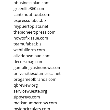
nbusinessplan.com
greenlife360.com
cantshoutitout.com
expressufabet.biz
mypuertoplata.net
thepioneerxpress.com
howtofixissue.com
teamufabet.biz
webfullform.com
allviddownload.com
decorsmag.com
gamblingcasinonews.com
universitiesofamerica.net
progameofbrands.com
qbreview.org
servicewueste.org
zippyrevs.com
matkanumbernow.com
myjobcirculars.com