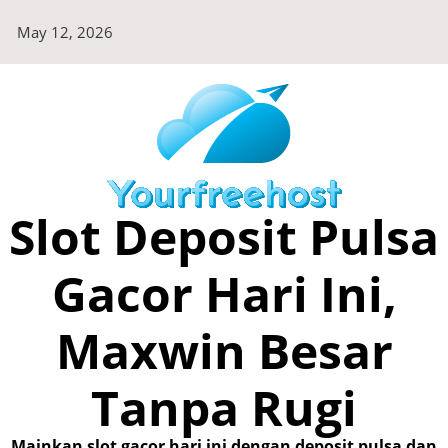
Skip
May 12, 2026
to
content
Slot Deposit Pulsa
Gacor Hari Ini,
Maxwin Besar
Tanpa Rugi
Mainkan slot gacor hari ini dengan deposit pulsa dan