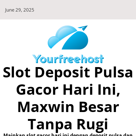
Skip
June 29, 2025
to
content
Slot Deposit Pulsa
Gacor Hari Ini,
Maxwin Besar
Tanpa Rugi
Mainkan slot gacor hari ini dengan deposit pulsa dan