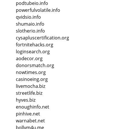
podtubeio.info
powerfulvolatile.info
qvidsio.info
shumaio.info
slotherio.info
cysapluscertification.org
fortnitehacks.org
loginsearch.org
aodecor.org
donorsmatch.org
nowtimes.org
casinoeing.org
livemocha.biz
streetlife.biz
hyves.biz
enoughinfo.net
pinhive.net
warnabet.net
bollym4u.me