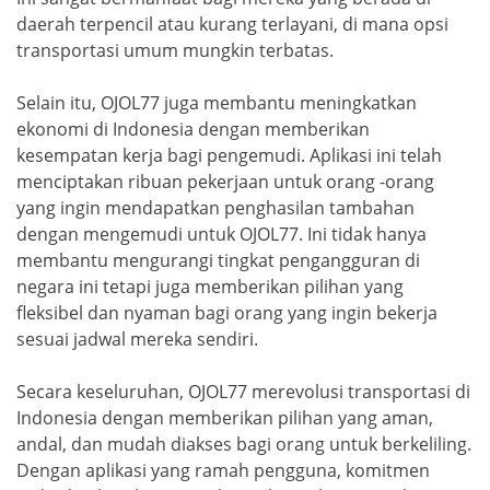
daerah terpencil atau kurang terlayani, di mana opsi
transportasi umum mungkin terbatas.
Selain itu, OJOL77 juga membantu meningkatkan
ekonomi di Indonesia dengan memberikan
kesempatan kerja bagi pengemudi. Aplikasi ini telah
menciptakan ribuan pekerjaan untuk orang -orang
yang ingin mendapatkan penghasilan tambahan
dengan mengemudi untuk OJOL77. Ini tidak hanya
membantu mengurangi tingkat pengangguran di
negara ini tetapi juga memberikan pilihan yang
fleksibel dan nyaman bagi orang yang ingin bekerja
sesuai jadwal mereka sendiri.
Secara keseluruhan, OJOL77 merevolusi transportasi di
Indonesia dengan memberikan pilihan yang aman,
andal, dan mudah diakses bagi orang untuk berkeliling.
Dengan aplikasi yang ramah pengguna, komitmen