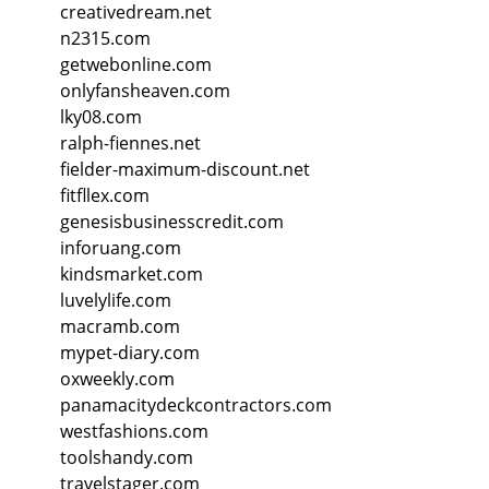
creativedream.net
n2315.com
getwebonline.com
onlyfansheaven.com
lky08.com
ralph-fiennes.net
fielder-maximum-discount.net
fitfllex.com
genesisbusinesscredit.com
inforuang.com
kindsmarket.com
luvelylife.com
macramb.com
mypet-diary.com
oxweekly.com
panamacitydeckcontractors.com
westfashions.com
toolshandy.com
travelstager.com