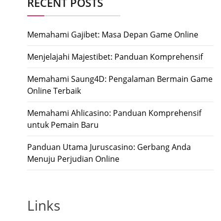
RECENT POSTS
Memahami Gajibet: Masa Depan Game Online
Menjelajahi Majestibet: Panduan Komprehensif
Memahami Saung4D: Pengalaman Bermain Game
Online Terbaik
Memahami Ahlicasino: Panduan Komprehensif
untuk Pemain Baru
Panduan Utama Juruscasino: Gerbang Anda
Menuju Perjudian Online
Links