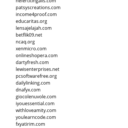
nefertitingalls.com
patsyscreations.com
income4proof.com
educaritas.org
lensajelajah.com
betflik09.net
ncaq.org
xenmicro.com
onlineshopera.com
dartyfresh.com
lewisenterprises.net
pcsoftwarefree.org
dailylinking.com
dnafyx.com
giocolenuvole.com
iyouessential.com
withloveamity.com
youlearncode.com
fxyatirim.com