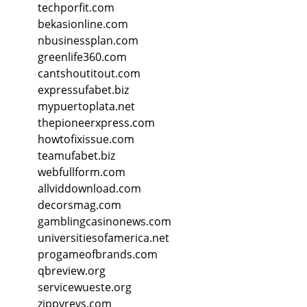
techporfit.com
bekasionline.com
nbusinessplan.com
greenlife360.com
cantshoutitout.com
expressufabet.biz
mypuertoplata.net
thepioneerxpress.com
howtofixissue.com
teamufabet.biz
webfullform.com
allviddownload.com
decorsmag.com
gamblingcasinonews.com
universitiesofamerica.net
progameofbrands.com
qbreview.org
servicewueste.org
zippyrevs.com