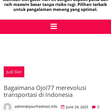
raih maxwin besar tanpa risiko rugi. Pilihan terbaik
untuk pengalaman menang yang optimal.
Judi Slot
Bagaimana Ojol77 merevolusi
transportasi di Indonesia
0
admin@yourfreehost.info
June 29, 2025