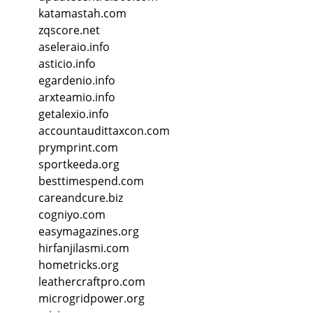
katamastah.com
zqscore.net
aseleraio.info
asticio.info
egardenio.info
arxteamio.info
getalexio.info
accountaudittaxcon.com
prymprint.com
sportkeeda.org
besttimespend.com
careandcure.biz
cogniyo.com
easymagazines.org
hirfanjilasmi.com
hometricks.org
leathercraftpro.com
microgridpower.org