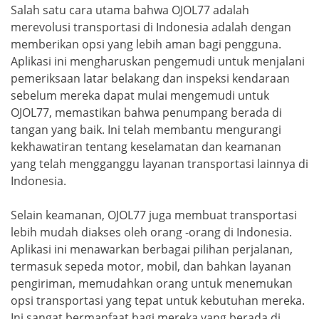
Salah satu cara utama bahwa OJOL77 adalah
merevolusi transportasi di Indonesia adalah dengan
memberikan opsi yang lebih aman bagi pengguna.
Aplikasi ini mengharuskan pengemudi untuk menjalani
pemeriksaan latar belakang dan inspeksi kendaraan
sebelum mereka dapat mulai mengemudi untuk
OJOL77, memastikan bahwa penumpang berada di
tangan yang baik. Ini telah membantu mengurangi
kekhawatiran tentang keselamatan dan keamanan
yang telah mengganggu layanan transportasi lainnya di
Indonesia.
Selain keamanan, OJOL77 juga membuat transportasi
lebih mudah diakses oleh orang -orang di Indonesia.
Aplikasi ini menawarkan berbagai pilihan perjalanan,
termasuk sepeda motor, mobil, dan bahkan layanan
pengiriman, memudahkan orang untuk menemukan
opsi transportasi yang tepat untuk kebutuhan mereka.
Ini sangat bermanfaat bagi mereka yang berada di