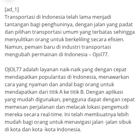
[ad_1]
Transportasi di Indonesia telah lama menjadi
tantangan bagi penghuninya, dengan jalan yang padat
dan pilihan transportasi umum yang terbatas sehingga
menyulitkan orang untuk berkeliling secara efisien.
Namun, pemain baru di industri transportasi
mengubah permainan di Indonesia – Ojol77.
OJOL77 adalah layanan naik-naik yang dengan cepat
mendapatkan popularitas di Indonesia, menawarkan
cara yang nyaman dan andal bagi orang untuk
mendapatkan dari titik A ke titik B. Dengan aplikasi
yang mudah digunakan, pengguna dapat dengan cepat
memesan perjalanan dan melacak lokasi pengemudi
mereka secara real-time. Ini telah membuatnya lebih
mudah bagi orang untuk menavigasi jalan -jalan sibuk
di kota dan kota -kota Indonesia.