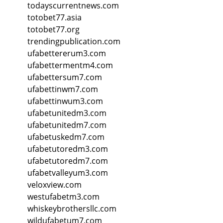
todayscurrentnews.com
totobet77.asia
totobet77.org
trendingpublication.com
ufabettererum3.com
ufabettermentm4.com
ufabettersum7.com
ufabettinwm7.com
ufabettinwum3.com
ufabetunitedm3.com
ufabetunitedm7.com
ufabetuskedm7.com
ufabetutoredm3.com
ufabetutoredm7.com
ufabetvalleyum3.com
veloxview.com
westufabetm3.com
whiskeybrothersllc.com
wildufabetum7.com