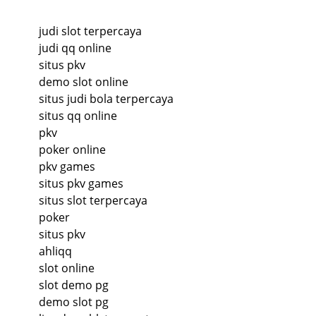
judi slot terpercaya
judi qq online
situs pkv
demo slot online
situs judi bola terpercaya
situs qq online
pkv
poker online
pkv games
situs pkv games
situs slot terpercaya
poker
situs pkv
ahliqq
slot online
slot demo pg
demo slot pg