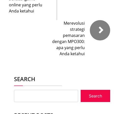
online yang perlu
Anda ketahui
Merevolusi
strategi
pemasaran
dengan MPO300:
apa yang perlu
Anda ketahui
SEARCH
Search