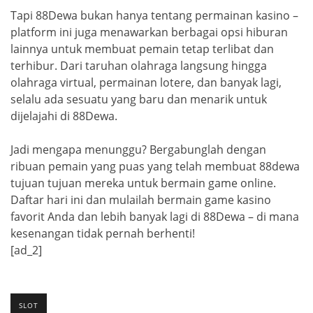
Tapi 88Dewa bukan hanya tentang permainan kasino –
platform ini juga menawarkan berbagai opsi hiburan
lainnya untuk membuat pemain tetap terlibat dan
terhibur. Dari taruhan olahraga langsung hingga
olahraga virtual, permainan lotere, dan banyak lagi,
selalu ada sesuatu yang baru dan menarik untuk
dijelajahi di 88Dewa.
Jadi mengapa menunggu? Bergabunglah dengan
ribuan pemain yang puas yang telah membuat 88dewa
tujuan tujuan mereka untuk bermain game online.
Daftar hari ini dan mulailah bermain game kasino
favorit Anda dan lebih banyak lagi di 88Dewa – di mana
kesenangan tidak pernah berhenti!
[ad_2]
SLOT