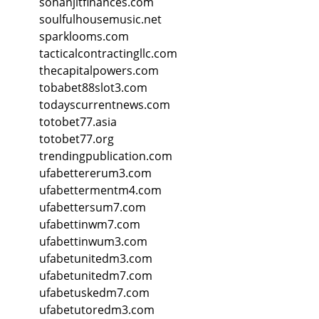
sohanjitfinances.com
soulfulhousemusic.net
sparklooms.com
tacticalcontractingllc.com
thecapitalpowers.com
tobabet88slot3.com
todayscurrentnews.com
totobet77.asia
totobet77.org
trendingpublication.com
ufabettererum3.com
ufabettermentm4.com
ufabettersum7.com
ufabettinwm7.com
ufabettinwum3.com
ufabetunitedm3.com
ufabetunitedm7.com
ufabetuskedm7.com
ufabetutoredm3.com