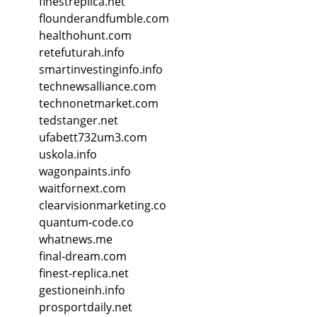
finestreplica.net
flounderandfumble.com
healthohunt.com
retefuturah.info
smartinvestinginfo.info
technewsalliance.com
technonetmarket.com
tedstanger.net
ufabett732um3.com
uskola.info
wagonpaints.info
waitfornext.com
clearvisionmarketing.co
quantum-code.co
whatnews.me
final-dream.com
finest-replica.net
gestioneinh.info
prosportdaily.net