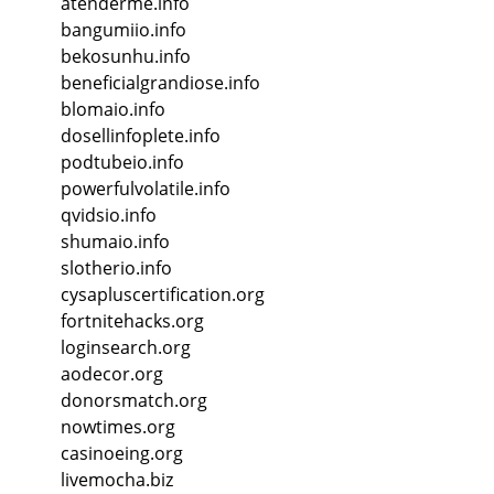
atenderme.info
bangumiio.info
bekosunhu.info
beneficialgrandiose.info
blomaio.info
dosellinfoplete.info
podtubeio.info
powerfulvolatile.info
qvidsio.info
shumaio.info
slotherio.info
cysapluscertification.org
fortnitehacks.org
loginsearch.org
aodecor.org
donorsmatch.org
nowtimes.org
casinoeing.org
livemocha.biz