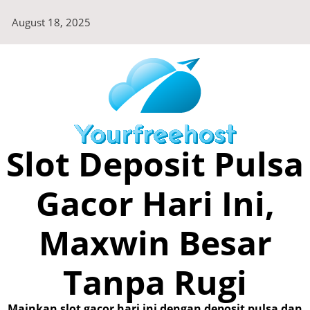
Skip
August 18, 2025
to
content
Slot Deposit Pulsa
Gacor Hari Ini,
Maxwin Besar
Tanpa Rugi
Mainkan slot gacor hari ini dengan deposit pulsa dan