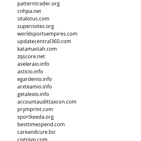
patterntrader.org
cnhpa.net
sitalotus.com
supernotes.org
worldsportsempires.com
updatecentral360.com
katamastah.com
zqscore.net
aseleraio.info
asticio.info
egardenio.info
arxteamio.info
getalexio.info
accountaudittaxcon.com
prymprint.com
sportkeeda.org
besttimespend.com
careandcure.biz
cogniyo.com