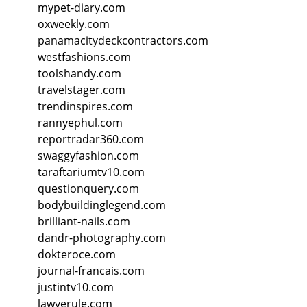
mypet-diary.com
oxweekly.com
panamacitydeckcontractors.com
westfashions.com
toolshandy.com
travelstager.com
trendinspires.com
rannyephul.com
reportradar360.com
swaggyfashion.com
taraftariumtv10.com
questionquery.com
bodybuildinglegend.com
brilliant-nails.com
dandr-photography.com
dokteroce.com
journal-francais.com
justintv10.com
lawyerule.com