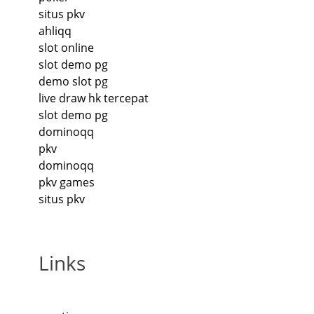
situs pkv
ahliqq
slot online
slot demo pg
demo slot pg
live draw hk tercepat
slot demo pg
dominoqq
pkv
dominoqq
pkv games
situs pkv
Links