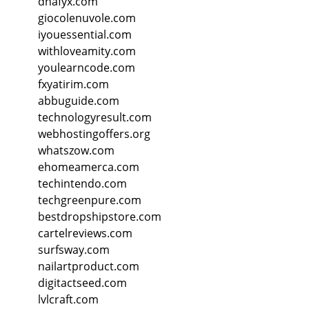
dnafyx.com
giocolenuvole.com
iyouessential.com
withloveamity.com
youlearncode.com
fxyatirim.com
abbuguide.com
technologyresult.com
webhostingoffers.org
whatszow.com
ehomeamerca.com
techintendo.com
techgreenpure.com
bestdropshipstore.com
cartelreviews.com
surfsway.com
nailartproduct.com
digitactseed.com
lvlcraft.com