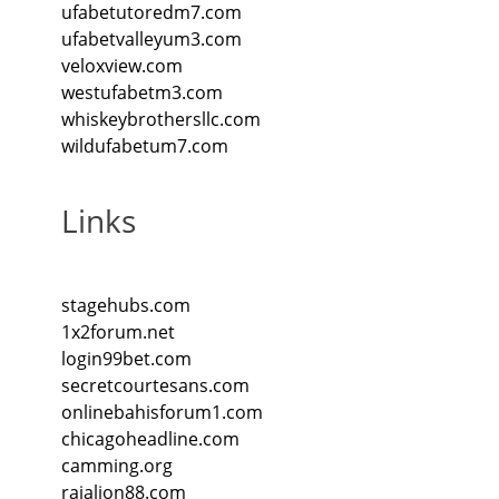
ufabetutoredm7.com
ufabetvalleyum3.com
veloxview.com
westufabetm3.com
whiskeybrothersllc.com
wildufabetum7.com
Links
stagehubs.com
1x2forum.net
login99bet.com
secretcourtesans.com
onlinebahisforum1.com
chicagoheadline.com
camming.org
rajalion88.com