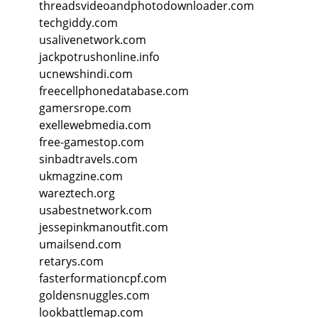
threadsvideoandphotodownloader.com
techgiddy.com
usalivenetwork.com
jackpotrushonline.info
ucnewshindi.com
freecellphonedatabase.com
gamersrope.com
exellewebmedia.com
free-gamestop.com
sinbadtravels.com
ukmagzine.com
wareztech.org
usabestnetwork.com
jessepinkmanoutfit.com
umailsend.com
retarys.com
fasterformationcpf.com
goldensnuggles.com
lookbattlemap.com