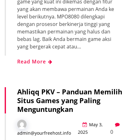
game yang kuat ini dikemas dengan fitur
yang akan membawa permainan Anda ke
level berikutnya. MPO8080 dilengkapi
dengan prosesor berkinerja tinggi yang
memastikan permainan yang halus dan
bebas lag. Baik Anda bermain game aksi
yang bergerak cepat atau…
Read More
Ahliqq PKV – Panduan Memilih
Situs Games yang Paling
Menguntungkan
May 3,
0
2025
admin@yourfreehost.info