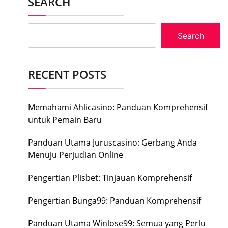
SEARCH
Search
RECENT POSTS
Memahami Ahlicasino: Panduan Komprehensif
untuk Pemain Baru
Panduan Utama Juruscasino: Gerbang Anda
Menuju Perjudian Online
Pengertian Plisbet: Tinjauan Komprehensif
Pengertian Bunga99: Panduan Komprehensif
Panduan Utama Winlose99: Semua yang Perlu