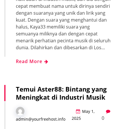
cepat membuat nama untuk dirinya sendiri
dengan suaranya yang unik dan lirik yang
kuat. Dengan suara yang menghantui dan
halus, Kaya33 memiliki suara yang
semuanya miliknya dan dengan cepat
menarik perhatian pecinta musik di seluruh
dunia. Dilahirkan dan dibesarkan di Los…
Read More
Temui Aster88: Bintang yang
Meningkat di Industri Musik
May 1,
0
2025
admin@yourfreehost.info