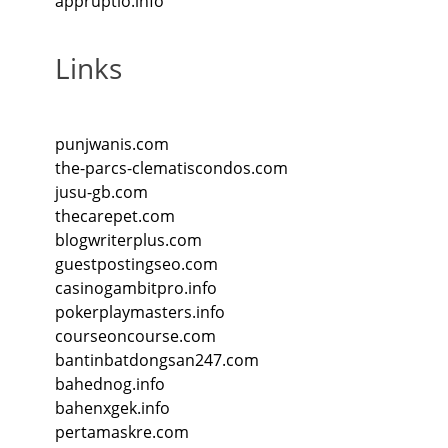
appruptio.info
Links
punjwanis.com
the-parcs-clematiscondos.com
jusu-gb.com
thecarepet.com
blogwriterplus.com
guestpostingseo.com
casinogambitpro.info
pokerplaymasters.info
courseoncourse.com
bantinbatdongsan247.com
bahednog.info
bahenxgek.info
pertamaskre.com