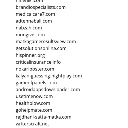
nineniki.com
brandiospecialists.com
medicalcare7.com
adtennaball.com
nabzah.com
mongive.com
matkagameresultsview.com
getsolutionsonline.com
hispinner.org
criticalinsurance.info
nokariposter.com
kalyan-guessing-nightplay.com
gameofpanels.com
androidappsdownloader.com
usetimenow.com
healthblow.com
gohelpmate.com
rajdhani-satta-matka.com
writerscraft.net