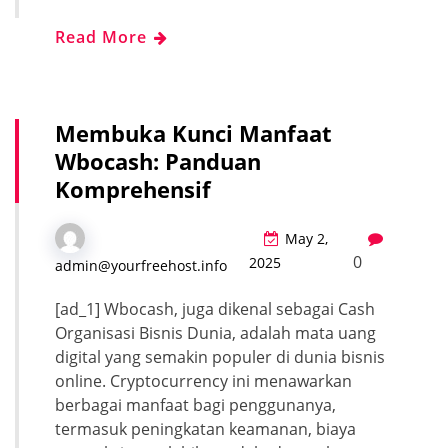
Read More
Membuka Kunci Manfaat
Wbocash: Panduan
Komprehensif
May 2,
0
2025
admin@yourfreehost.info
[ad_1] Wbocash, juga dikenal sebagai Cash
Organisasi Bisnis Dunia, adalah mata uang
digital yang semakin populer di dunia bisnis
online. Cryptocurrency ini menawarkan
berbagai manfaat bagi penggunanya,
termasuk peningkatan keamanan, biaya