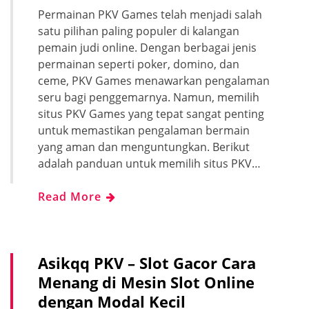
Permainan PKV Games telah menjadi salah
satu pilihan paling populer di kalangan
pemain judi online. Dengan berbagai jenis
permainan seperti poker, domino, dan
ceme, PKV Games menawarkan pengalaman
seru bagi penggemarnya. Namun, memilih
situs PKV Games yang tepat sangat penting
untuk memastikan pengalaman bermain
yang aman dan menguntungkan. Berikut
adalah panduan untuk memilih situs PKV…
Read More
Asikqq PKV – Slot Gacor Cara
Menang di Mesin Slot Online
dengan Modal Kecil