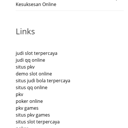
Kesuksesan Online
Links
judi slot terpercaya
judi qq online
situs pkv
demo slot online
situs judi bola terpercaya
situs qq online
pkv
poker online
pkv games
situs pkv games
situs slot terpercaya