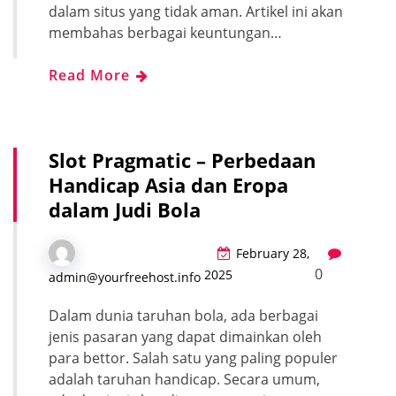
dalam situs yang tidak aman. Artikel ini akan
membahas berbagai keuntungan…
Read More
Slot Pragmatic – Perbedaan
Handicap Asia dan Eropa
dalam Judi Bola
February 28,
0
2025
admin@yourfreehost.info
Dalam dunia taruhan bola, ada berbagai
jenis pasaran yang dapat dimainkan oleh
para bettor. Salah satu yang paling populer
adalah taruhan handicap. Secara umum,