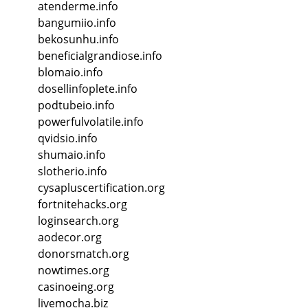
atenderme.info
bangumiio.info
bekosunhu.info
beneficialgrandiose.info
blomaio.info
dosellinfoplete.info
podtubeio.info
powerfulvolatile.info
qvidsio.info
shumaio.info
slotherio.info
cysapluscertification.org
fortnitehacks.org
loginsearch.org
aodecor.org
donorsmatch.org
nowtimes.org
casinoeing.org
livemocha.biz