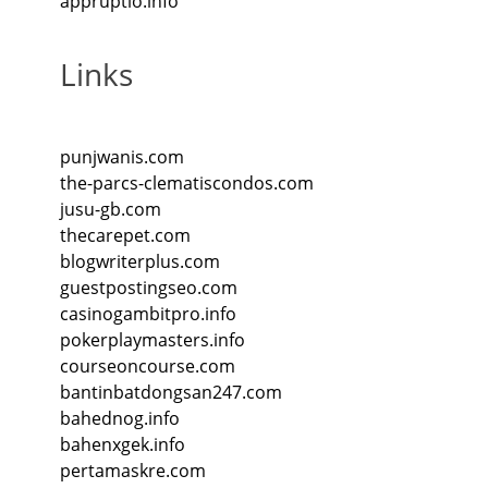
appruptio.info
Links
punjwanis.com
the-parcs-clematiscondos.com
jusu-gb.com
thecarepet.com
blogwriterplus.com
guestpostingseo.com
casinogambitpro.info
pokerplaymasters.info
courseoncourse.com
bantinbatdongsan247.com
bahednog.info
bahenxgek.info
pertamaskre.com