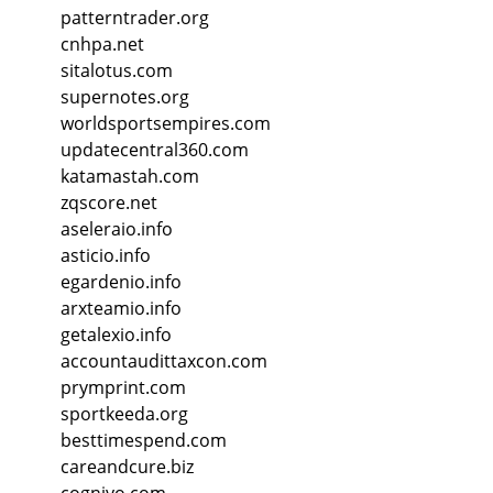
patterntrader.org
cnhpa.net
sitalotus.com
supernotes.org
worldsportsempires.com
updatecentral360.com
katamastah.com
zqscore.net
aseleraio.info
asticio.info
egardenio.info
arxteamio.info
getalexio.info
accountaudittaxcon.com
prymprint.com
sportkeeda.org
besttimespend.com
careandcure.biz