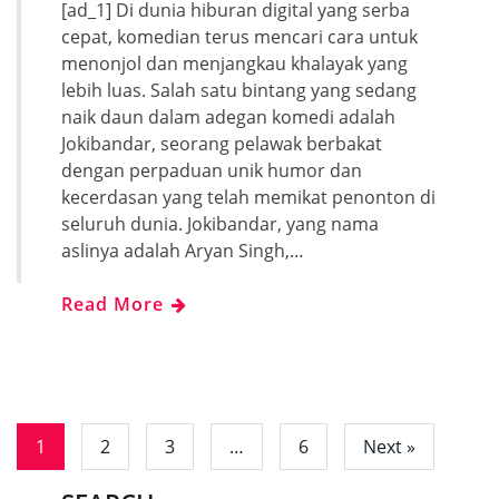
[ad_1] Di dunia hiburan digital yang serba
cepat, komedian terus mencari cara untuk
menonjol dan menjangkau khalayak yang
lebih luas. Salah satu bintang yang sedang
naik daun dalam adegan komedi adalah
Jokibandar, seorang pelawak berbakat
dengan perpaduan unik humor dan
kecerdasan yang telah memikat penonton di
seluruh dunia. Jokibandar, yang nama
aslinya adalah Aryan Singh,…
Read More
1
2
3
…
6
Next »