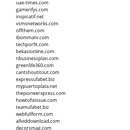
uae-times.com
gamerifys.com
inspiratif.net
vsmsnetworks.com
offthem.com
ibommatv.com
techporfit.com
bekasionline.com
nbusinessplan.com
greenlife360.com
cantshoutitout.com
expressufabet.biz
mypuertoplata.net
thepioneerxpress.com
howtofixissue.com
teamufabet.biz
webfullform.com
allviddownload.com
decorsmag.com