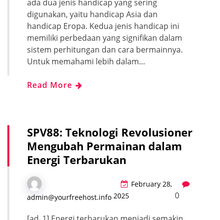
ada dua jenis handicap yang sering
digunakan, yaitu handicap Asia dan
handicap Eropa. Kedua jenis handicap ini
memiliki perbedaan yang signifikan dalam
sistem perhitungan dan cara bermainnya.
Untuk memahami lebih dalam…
Read More
SPV88: Teknologi Revolusioner
Mengubah Permainan dalam
Energi Terbarukan
February 28,
0
2025
admin@yourfreehost.info
[ad_1] Energi terbarukan menjadi semakin